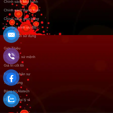
Chính sách bảo hành
Chính sách thanh toán
Chính sách giao hàng
Chương trình ưu đãi
Hướng dẫn sử dụng
Giới Thiệu
Tầm nhìn, sứ mệnh
Giá trị cốt lõi
Đội ngũ nhân sự
Tuyển dụng
Bảng tin Alatech
Đăng ký đại lý sỉ