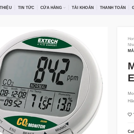
 THIỆU
TIN TỨC
CỬA HÀNG
TÀI KHOẢN
THANH TOÁN
Ho
Nhi
MÁ
M
Mo
Hãn
Ca