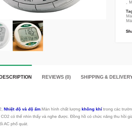
,
M
Ta
Má
Máy
Sh
DESCRIPTION
REVIEWS (0)
SHIPPING & DELIVER
2,
Nhiệt độ và độ ẩm
.
Màn hình
chất lượng
không khí
trong các trườ
CO2 có thể nhìn thấy và nghe được. Đồng hồ có chức năng thu hồi giá t
ổi AC phổ quát.