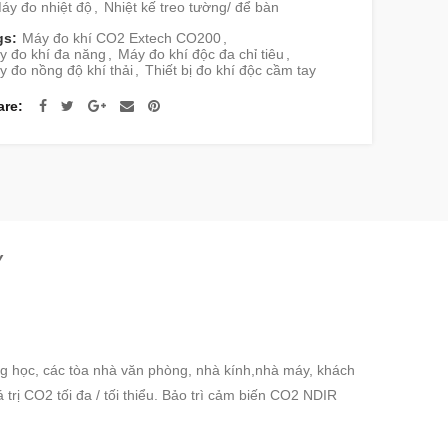
áy đo nhiệt độ
,
Nhiệt kế treo tường/ để bàn
gs:
Máy đo khí CO2 Extech CO200
,
y đo khí đa năng
,
Máy đo khí độc đa chỉ tiêu
,
 đo nồng độ khí thải
,
Thiết bị đo khí độc cầm tay
are
Y
ng học
, các tòa nhà
văn
phòng
,
nhà kính
,nhà máy, khách
rị CO2 tối đa / tối thiểu. Bảo trì cảm biến CO2 NDIR