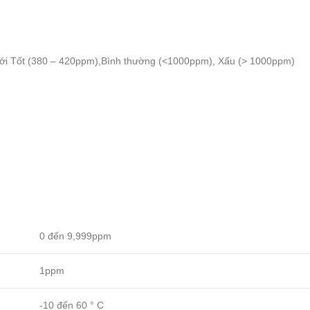
ới
Tốt
(380
–
420ppm
),
Bình thường (
<
1000ppm), Xấu
(>
1000ppm
)
0 đến 9,999ppm
1ppm
-10 đến 60 ° C