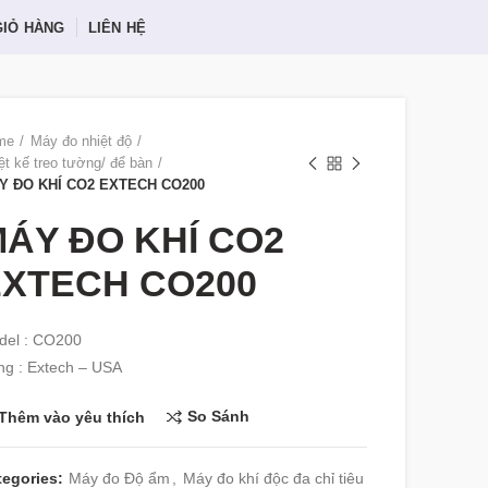
GIỎ HÀNG
LIÊN HỆ
me
Máy đo nhiệt độ
ệt kế treo tường/ để bàn
Y ĐO KHÍ CO2 EXTECH CO200
ÁY ĐO KHÍ CO2
EXTECH CO200
del : CO200
g : Extech – USA
So Sánh
Thêm vào yêu thích
tegories:
Máy đo Độ ẩm
,
Máy đo khí độc đa chỉ tiêu