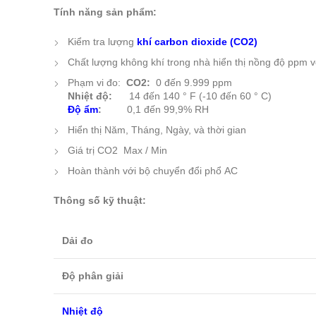
Tính năng sản phẩm:
Kiểm tra
lượng
khí carbon dioxide
(CO2)
Chất
lượng
không khí trong nhà
hiển
thị
nồng độ
ppm
v
P
hạm vi
đo:
CO2:
0
đến 9.999
ppm
Nhiệt độ:
14
đến
140
°
F
(-10 đến
60 ° C
)
Độ
ẩm
:
0,1
đến
99,9
%
RH
Hiển
thị
Năm, Tháng,
Ngày,
và thời gian
Giá trị
CO2 Max
/
Min
Hoàn thành
với bộ chuyển đổi
phổ
AC
Thông số kỹ thuật:
Dải đo
Độ phân giải
Nhiệt độ