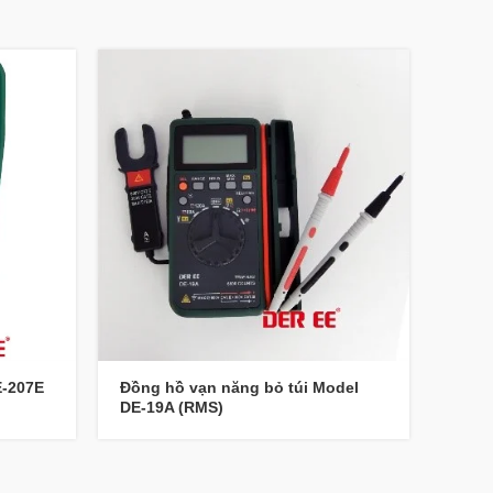
E-207E
Đồng hồ vạn năng bỏ túi Model
Máy 
DE-19A (RMS)
DE-3