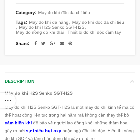
Category:
Máy đo khí độc đa chỉ tiêu
Tags:
Máy đo khí đa năng
,
Máy đo khí độc đa chỉ tiêu
,
Máy đo khí H2S Senko SGT-H2S
,
Máy đo nồng độ khí thải
,
Thiết bị đo khí độc cầm tay
Share
DESCRIPTION
Máy đo khí H2S Senko SGT-H2S
Máy đo khí H2S Senko SGT-H2S là một máy dò khí kinh tế mà có
thể hoạt động liên tục trong hai năm mà không cần thay thế bộ
cảm biến khí
để bảo vệ người lao động khỏi những thảm họa
gây ra bởi
sự thiếu hụt oxy
hoặc ngộ độc khí độc. Hiển thị nồng
độ khí SO2 và tăng báo động khi xảy ra rủi ro..