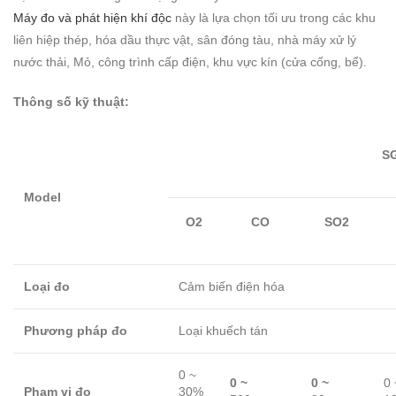
Máy đo và phát hiện khí độc
này là lựa chọn tối ưu trong các khu
liên hiệp thép, hóa dầu thực vật, sân đóng tàu, nhà máy xử lý
nước thải, Mỏ, công trình cấp điện, khu vực kín (cửa cống, bể).
Thông số kỹ thuật:
S
Model
O2
CO
SO2
Loại đo
Cảm biến điện hóa
Phương pháp đo
Loại khuếch tán
0 ~
0 ~
0 ~
0 
Phạm vi đo
30%