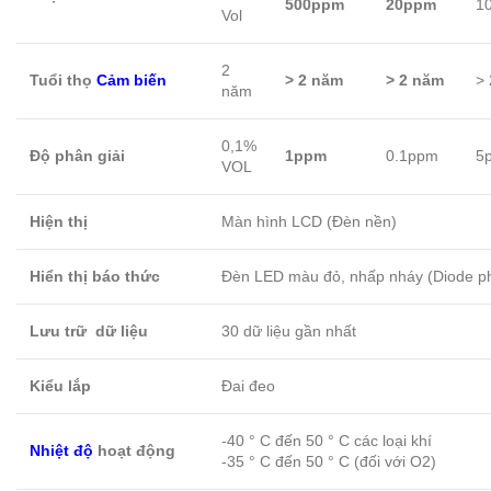
500ppm
20ppm
1
Vol
2
Tuổi thọ
Cảm biến
> 2 năm
> 2 năm
>
năm
0,1%
Độ phân giải
1ppm
0.1ppm
5
VOL
Hiện thị
Màn hình LCD (Đèn nền)
Hiển thị báo thức
Đèn LED màu đỏ, nhấp nháy (Diode ph
Lưu trữ dữ liệu
30 dữ liệu gần nhất
Kiểu lắp
Đai đeo
-40 ° C đến 50 ° C các loại khí
Nhiệt độ
hoạt động
-35 ° C đến 50 ° C (đối với O2)