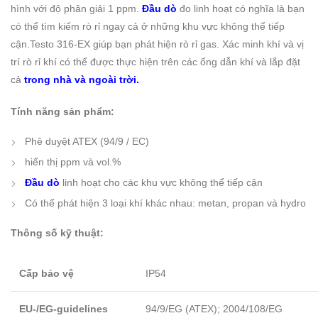
hình với độ phân giải 1 ppm.
Đầu dò
đo linh hoạt có nghĩa là bạn
có thể tìm kiếm rò rỉ ngay cả ở những khu vực không thể tiếp
cận.Testo 316-EX giúp bạn phát hiện rò rỉ gas. Xác minh khí và vị
trí rò rỉ khí có thể được thực hiện trên các ống dẫn khí và lắp đặt
cả
trong nhà và ngoài trời.
Tính năng sản phẩm:
Phê duyệt ATEX (94/9 / EC)
hiển thị ppm và vol.%
Đầu dò
linh hoạt cho các khu vực không thể tiếp cận
Có thể phát hiện 3 loại khí khác nhau: metan, propan và hydro
Thông số kỹ thuật:
Cấp bảo vệ
IP54
EU-/EG-guidelines
94/9/EG (ATEX); 2004/108/EG