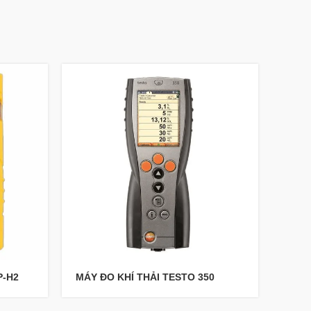
P-H2
MÁY ĐO KHÍ THẢI TESTO 350
MÁY 