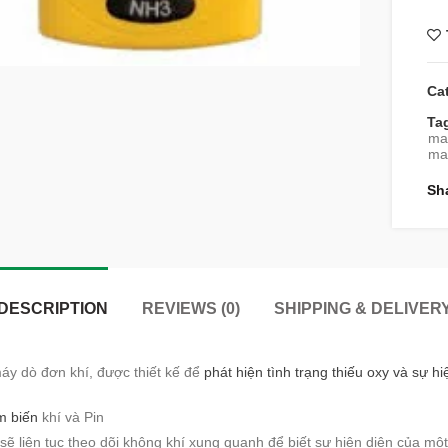
Ca
Ta
may
ma
Sh
DESCRIPTION
REVIEWS (0)
SHIPPING & DELIVER
áy dò đơn khí, được thiết kế để
phát hiện tình trạng thiếu oxy và sự h
 biến
khí và Pin
 liên tục theo dõi không khí xung quanh để biết sự hiện diện của một