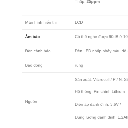
Thấp:
25ppm
Màn hình hiển thị
LCD
Âm báo
Có thể nghe được 90dB ở 1
Đèn cảnh báo
Đèn LED nhấp nháy màu đỏ (
Báo động
rung
Sản xuất: Vitzrocell / P / N: 
Hệ thống: Pin chính Lithium
Nguồn
Điện áp danh định: 3.6V /
Dung lượng danh định: 1.2A