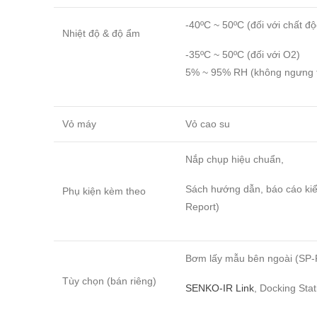
-40ºC ~ 50ºC (đối với chất độ
Nhiệt độ & độ ẩm
-35ºC ~ 50ºC (đối với O2)
5% ~ 95% RH (không ngưng 
Vỏ máy
Vỏ cao su
Nắp chụp hiệu chuẩn,
Sách hướng dẫn, báo cáo kiể
Phụ kiện kèm theo
Report)
Bơm lấy mẫu bên ngoài (SP-
Tùy chọn (bán riêng)
SENKO-IR Link
, Docking Stat