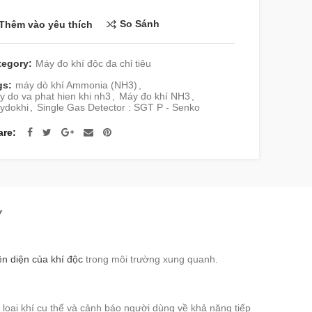
So Sánh
Thêm vào yêu thích
tegory:
Máy đo khí độc đa chỉ tiêu
gs:
máy dò khí Ammonia (NH3)
,
 do va phat hien khi nh3
,
Máy đo khí NH3
,
ydokhi
,
Single Gas Detector : SGT P - Senko
are
Y
iện diện của khí độc
trong môi trường xung quanh.
 loại khí cụ thể và cảnh báo người dùng về khả năng tiếp