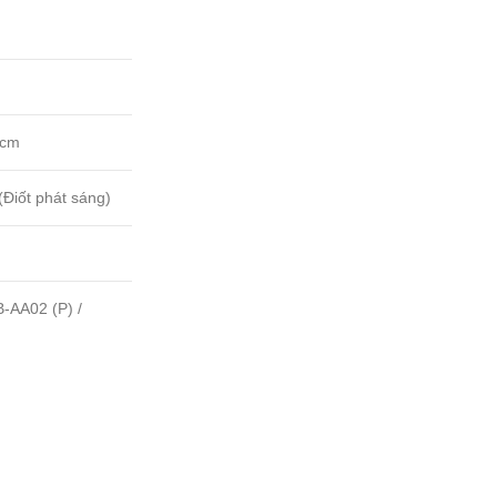
0cm
Điốt phát sáng)
SB-AA02 (P) /
h