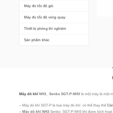
Máy đo tốc độ gió
Máy đo tốc độ vòng quay
Thiết bị phòng thí nghiệm
Sản phẩm khác
Máy dò khí
NH3_ Senko SGT-P-NH3
là một máy là một m
– Máy dò khí SGT-P là loại máy đo khí có thể thay thế
Cảm
–
Máy dò khí NH3
Senko- SGT-P-NH3 khi được kích hoạt sẽ