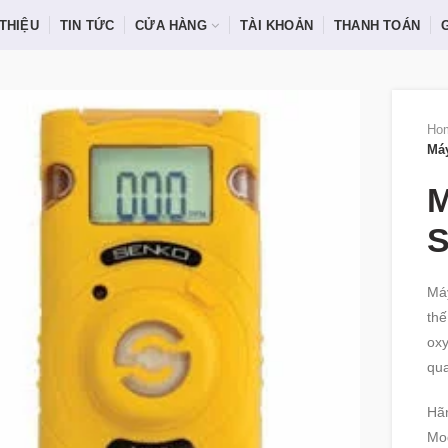
 THIỆU
TIN TỨC
CỬA HÀNG
TÀI KHOẢN
THANH TOÁN
Ho
Máy
M
S
Máy
thế
oxy
qu
Hã
Mo