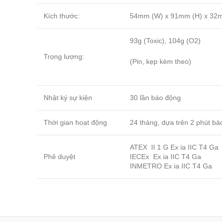
Kích thước:
54mm (W) x 91mm (H) x 32
93g (Toxic), 104g (O2)
Trọng lượng:
(Pin, kẹp kèm theo)
Nhật ký sự kiện
30 lần báo động
Thời gian hoạt động
24 tháng, dựa trên 2 phút bá
ATEX II 1 G Ex ia IIC T4 Ga
Phê duyệt
IECEx Ex ia IIC T4 Ga
INMETRO Ex ia IIC T4 Ga