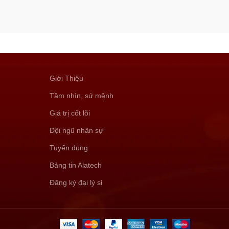
Giới Thiệu
Tầm nhìn, sứ mệnh
Giá trị cốt lõi
Đội ngũ nhân sự
Tuyển dụng
Bảng tin Alatech
Đăng ký đại lý sỉ