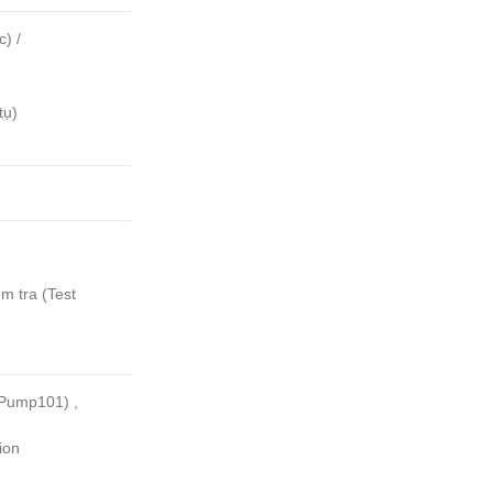
c) /
tụ)
m tra (Test
Pump101) ,
ion