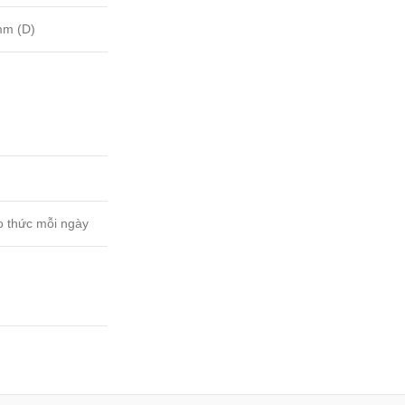
mm (D)
o thức mỗi ngày