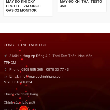
MÁY ĐO KHÍ OXY
MÁY ĐO KHÍ THẢI TESTO
PROTEGE ZM SINGLE
350
GAS O2 MONITOR
CÔNG TY TNHH ALATECH
21/9N đường Ấp Đông 4-2, Thới Tam Thôn, Hóc Môn,
TPHCM
Phone: 0908 595 365 - 0978 33 77 43
Email: info@maydochinhhang.com
MST: 0313416824
Chứng chỉ chính hãng
Chính sách bảo mật