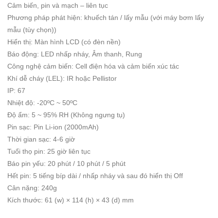
Cảm biến, pin và mạch – liên tục
Phương pháp phát hiện: khuếch tán / lấy mẫu (với máy bơm lấy
mẫu (tùy chọn))
Hiển thị: Màn hình LCD (có đèn nền)
Báo động: LED nhấp nháy, Âm thanh, Rung
Công nghệ cảm biến: Cell điện hóa và cảm biến xúc tác
Khí dễ cháy (LEL): IR hoặc Pellistor
IP: 67
Nhiệt độ: -20ºC ~ 50ºC
Độ ẩm: 5 ~ 95% RH (Không ngưng tụ)
Pin sạc: Pin Li-ion (2000mAh)
Thời gian sạc: 4-6 giờ
Tuổi thọ pin: 25 giờ liên tục
Báo pin yếu: 20 phút / 10 phút / 5 phút
Hết pin: 5 tiếng bíp dài / nhấp nháy và sau đó hiển thị Off
Cân nặng: 240g
Kích thước: 61 (w) × 114 (h) × 43 (d) mm