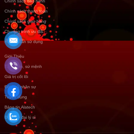
Chính sách bảo hành
Chính sách thanh toán
Chính sách giao hàng
Chương trình ưu đãi
Hướng dẫn sử dụng
Giới Thiệu
Tầm nhìn, sứ mệnh
Giá trị cốt lõi
Đội ngũ nhân sự
Tuyển dụng
Bảng tin Alatech
Đăng ký đại lý sỉ