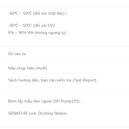
-40ºC ~ 50ºC (đối với chất độc) /
-35ºC ~ 50ºC (đối với O2)
5% ~ 95% RH (không ngưng tụ)
Vỏ cao su
Nắp chụp hiệu chuẩn,
Sách hướng dẫn, báo cáo kiểm tra (Test Report)
Bơm lấy mẫu bên ngoài (SP-Pump101) ,
SENKO-IR Link, Docking Station