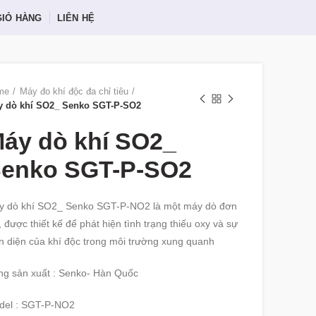
GIỎ HÀNG
LIÊN HỆ
me
Máy đo khí độc đa chỉ tiêu
y dò khí SO2_ Senko SGT-P-SO2
áy dò khí SO2_
enko SGT-P-SO2
y dò khí SO2_ Senko SGT-P-NO2 là một máy dò đơn
, được thiết kế để phát hiện tình trạng thiếu oxy và sự
n diện của khí độc trong môi trường xung quanh
g sản xuất : Senko- Hàn Quốc
del : SGT-P-NO2