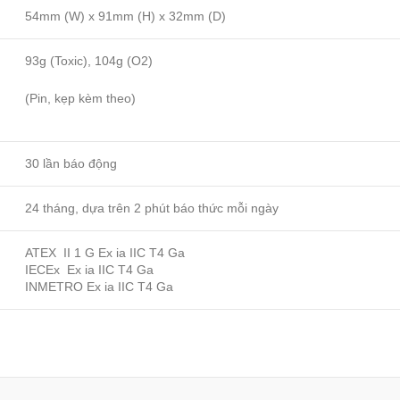
54mm (W) x 91mm (H) x 32mm (D)
93g (Toxic), 104g (O2)
(Pin, kẹp kèm theo)
30 lần báo động
24 tháng, dựa trên 2 phút báo thức mỗi ngày
ATEX II 1 G Ex ia IIC T4 Ga
IECEx Ex ia IIC T4 Ga
INMETRO Ex ia IIC T4 Ga