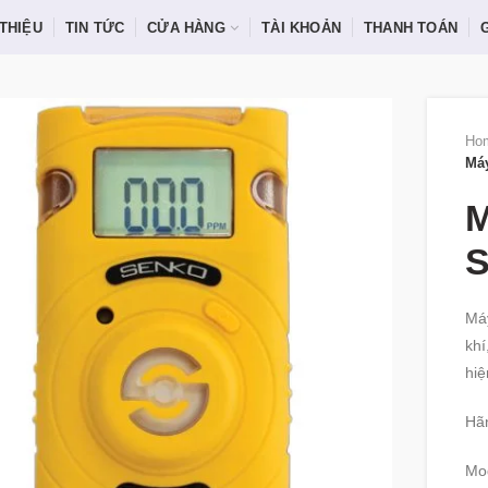
 THIỆU
TIN TỨC
CỬA HÀNG
TÀI KHOẢN
THANH TOÁN
Ho
Má
M
S
Má
khí
hiệ
Hãn
Mo