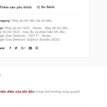
So Sánh
Thêm vào yêu thích
tegory:
Máy đo khí độc đa chỉ tiêu
gs:
Máy dò khí SO2_ Senko
,
Máy đo khí độc
,
y đo khí SO2
,
máy đo và phát hiện khí độc
,
gle Gas Detector : SGT P - Senko
,
gle Gas Detector Sulphur dioxide (SO2)
are
Y
hiện diện của khí độc
trong môi trường xung quanh.