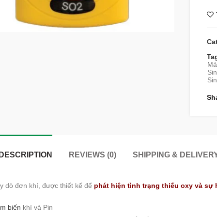
Ca
Ta
Má
Sin
Sin
Sh
DESCRIPTION
REVIEWS (0)
SHIPPING & DELIVER
 dò đơn khí, được thiết kế để
phát hiện tình trạng thiếu oxy và sự 
m biến
khí và Pin