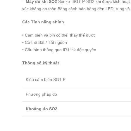
–
Máy dò khí SO2
Senko- SGT-P-SO2 khi được kích hoạt sẽ
xúc không an toàn Bằng cảnh báo bằng đèn LED, rung và 
Các Tính năng chính
• Cảm biến và pin có thể thay thế được
• Có thể Bật / Tắt nguồn
• Cấu hình thông qua IR Link độc quyền
Thông số kỹ thuật
Kiểu cảm biến SGT-P
Phương pháp đo
Khoảng đo SO2