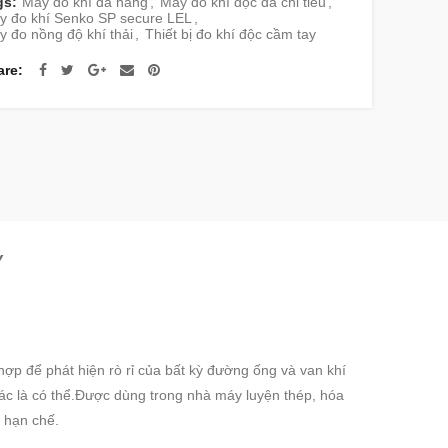
gs:
Máy đo khí đa năng
,
Máy đo khí độc đa chỉ tiêu
,
y đo khí Senko SP secure LEL
,
 đo nồng độ khí thải
,
Thiết bị đo khí độc cầm tay
are
Y
ợp để phát hiện rò rỉ của bất kỳ đường ống và van khí
xác là có thể.Được dùng trong nhà máy luyện thép, hóa
n hạn chế.