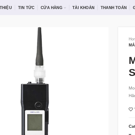
 THIỆU
TIN TỨC
CỬA HÀNG
TÀI KHOẢN
THANH TOÁN
Ho
MÁ
M
S
Mod
Hã
Ca