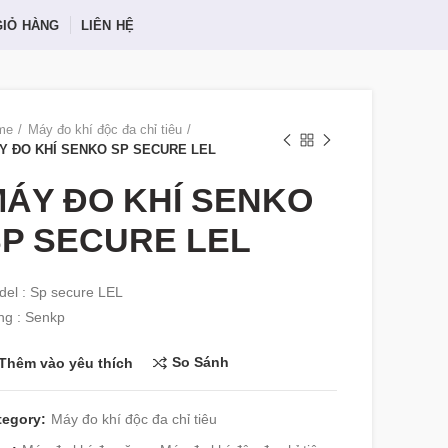
GIỎ HÀNG
LIÊN HỆ
me
Máy đo khí độc đa chỉ tiêu
Y ĐO KHÍ SENKO SP SECURE LEL
ÁY ĐO KHÍ SENKO
P SECURE LEL
el : Sp secure LEL
ng : Senkp
So Sánh
Thêm vào yêu thích
tegory:
Máy đo khí độc đa chỉ tiêu