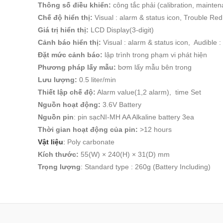
Thông số điều khiển:
công tắc phải (calibration, mainten
Chế độ hiển thị:
Visual : alarm & status icon, Trouble R
Giá trị hiển thị:
LCD Display(3-digit)
Cảnh báo hiển thị:
Visual : alarm & status icon, Audible :
Đặt mức cảnh báo:
lập trình trong phạm vi phát hiện
Phương pháp lấy mẫu:
bơm lấy mẫu bên trong
Lưu lượng:
0.5 liter/min
Thiết lập chế độ:
Alarm value(1,2 alarm), time Set
Nguồn hoạt động:
3.6V Battery
Nguồn pin
: pin sạcNI-MH AA Alkaline battery 3ea
Thời gian hoạt động của pin:
>12 hours
Vật liệu
:
Poly carbonate
Kích thước:
55(W) × 240(H) × 31(D) mm
Trọng lượng
: Standard type : 260g (Battery Including)