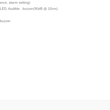
ance, alarm setting)
edLED, Audible : buzzer(90dB @ 10cm)
 buzzer