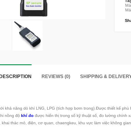
Ta
Má
Máy
Sh
DESCRIPTION
REVIEWS (0)
SHIPPING & DELIVER
ới khả năng dò khí LNG, LPG (tích hợp bơm trong).Được thiết kế phù h
khi nồng độ
khí đo
được hiển thị trong số kỹ thuật số, đo lường chính 
i, khai thác mỏ, điện, cơ quan, chaengkeu, khu vực làm việc không gia