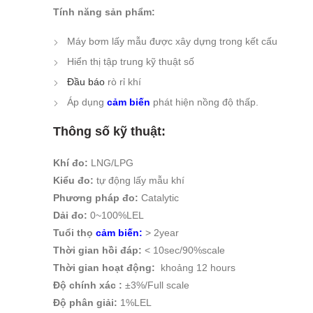
Tính năng sản phẩm:
Máy bơm lấy mẫu được xây dựng trong kết cấu
Hiển thị tập trung kỹ thuật số
Đầu báo
rò rỉ khí
Áp dụng
cảm biến
phát hiện nồng độ thấp.
Thông số kỹ thuật:
Khí đo:
LNG/LPG
Kiểu đo:
tự động lấy mẫu khí
Phương pháp đo:
Catalytic
Dải đo:
0~100%LEL
Tuổi thọ
cảm biến
:
> 2year
Thời gian hồi đáp:
< 10sec/90%scale
Thời gian hoạt động:
khoảng 12 hours
Độ chính xác :
±3%/Full scale
Độ phân giải:
1%LEL