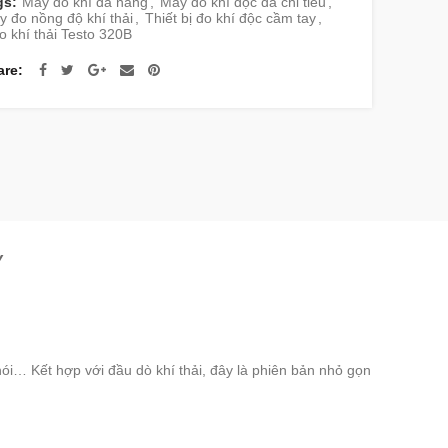
gs:
Máy đo khí đa năng
,
Máy đo khí độc đa chỉ tiêu
,
 đo nồng độ khí thải
,
Thiết bị đo khí độc cầm tay
,
o khí thải Testo 320B
are
Y
hói… Kết hợp với đầu dò khí thải, đây là phiên bản nhỏ gọn