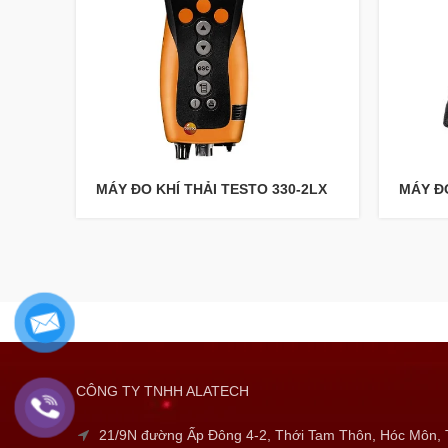
MÁY ĐO KHÍ THẢI TESTO 330-2LX
MÁY ĐO
CÔNG TY TNHH ALATECH
21/9N đường Ấp Đông 4-2, Thới Tam Thôn, Hóc Môn