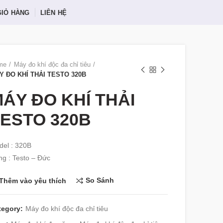
GIỎ HÀNG
LIÊN HỆ
me
Máy đo khí độc đa chỉ tiêu
Y ĐO KHÍ THẢI TESTO 320B
ÁY ĐO KHÍ THẢI
ESTO 320B
el : 320B
g : Testo – Đức
So Sánh
Thêm vào yêu thích
tegory:
Máy đo khí độc đa chỉ tiêu