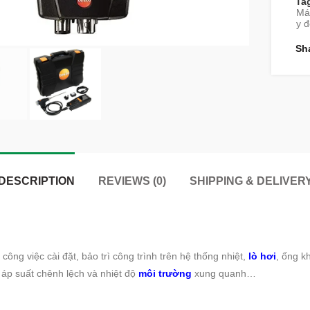
Ta
Máy
y đ
Sh
DESCRIPTION
REVIEWS (0)
SHIPPING & DELIVER
 công việc cài đặt, bảo trì công trình trên hệ thống nhiệt,
lò hơi
, ống k
, áp suất chênh lệch và nhiệt độ
môi trường
xung quanh…