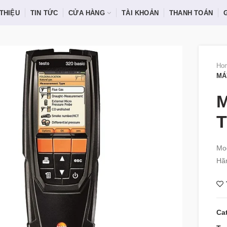
 THIỆU
TIN TỨC
CỬA HÀNG
TÀI KHOẢN
THANH TOÁN
Ho
MÁ
M
T
Mod
Hãn
Ca