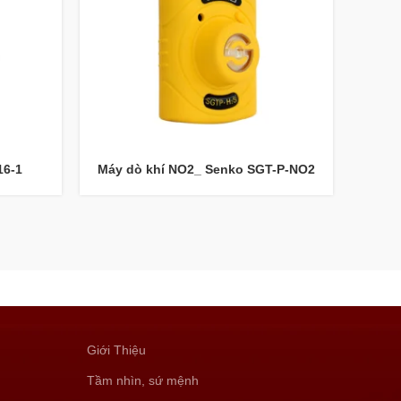
16-1
Máy dò khí NO2_ Senko SGT-P-NO2
Máy 
Giới Thiệu
Tầm nhìn, sứ mệnh