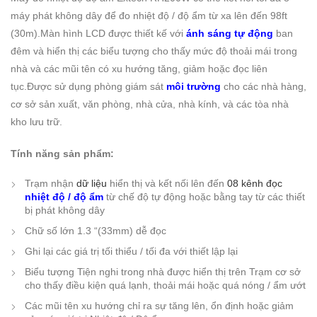
máy phát không dây để đo nhiệt độ / độ ẩm từ xa lên đến 98ft
(30m).Màn hình LCD được thiết kế với
ánh sáng tự động
ban
đêm và hiển thị các biểu tượng cho thấy mức độ thoải mái trong
nhà và các mũi tên có xu hướng tăng, giảm hoặc đọc liên
tục.Được sử dụng phòng giám sát
môi trường
cho các nhà hàng,
cơ sở sản xuất, văn phòng, nhà cửa, nhà kính, và các tòa nhà
kho lưu trữ.
Tính năng sản phẩm:
Trạm nhận
dữ liệu
hiển thị và kết nối lên đến
08 kênh đọc
nhiệt độ / độ ẩm
từ chế độ tự động hoặc bằng tay từ các thiết
bị phát không dây
Chữ số lớn 1.3 “(33mm) dễ đọc
Ghi lại các giá trị tối thiểu / tối đa với thiết lập lại
Biểu tượng Tiện nghi trong nhà được hiển thị trên Trạm cơ sở
cho thấy điều kiện quá lạnh, thoải mái hoặc quá nóng / ẩm ướt
Các mũi tên xu hướng chỉ ra sự tăng lên, ổn định hoặc giảm