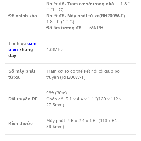
Nhiệt độ- Trạm cơ sở trong nhà:
± 1.8 °
F (1 ° C)
Độ chính xác
Nhiệt độ- Máy phát từ xa(RH200W-T):
±
1.8 ° F (1 ° C)
Độ ẩm tương đối:
± 5% RH
Tín hiệu
cảm
biến
không
433MHz
dây
Số máy phát
Trạm cơ sở có thể kết nối tối đa 8 bộ
từ xa
truyền (RH200W-T)
98ft (30m)
Dải truyền RF
Chân đế: 5.1 x 4.4 x 1.1 “(130 x 112 x
27.5mm),
Máy phát: 4.5 x 2.4 x 1.6” (113 x 61 x
Kích thước
39.5mm)