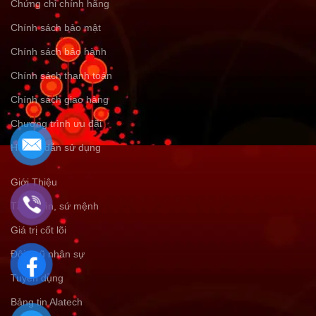
Chứng chỉ chính hãng
Chính sách bảo mật
Chính sách bảo hành
Chính sách thanh toán
Chính sách giao hàng
Chương trình ưu đãi
Hướng dẫn sử dụng
Giới Thiệu
Tầm nhìn, sứ mệnh
Giá trị cốt lõi
Đội ngũ nhân sự
Tuyển dụng
Bảng tin Alatech