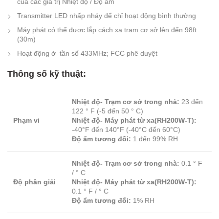
của các giá trị Nhiệt độ / Độ ẩm
Transmitter LED nhấp nháy để chỉ hoạt động bình thường
Máy phát có thể được lắp cách xa trạm cơ sở lên đến 98ft
(30m)
Hoạt động ở tần số 433MHz; FCC phê duyệt
Thông số kỹ thuật:
Nhiệt độ- Trạm cơ sở trong nhà:
23 đến
122 ° F (-5 đến 50 ° C)
Phạm vi
Nhiệt độ- Máy phát từ xa(RH200W-T):
-40°F đến 140°F (-40°C đến 60°C)
Độ ẩm tương đối:
1 đến 99% RH
Nhiệt độ- Trạm cơ sở trong nhà:
0.1 ° F
/ ° C
Độ phân giải
Nhiệt độ- Máy phát từ xa(RH200W-T):
0.1 ° F / ° C
Độ ẩm tương đối:
1% RH