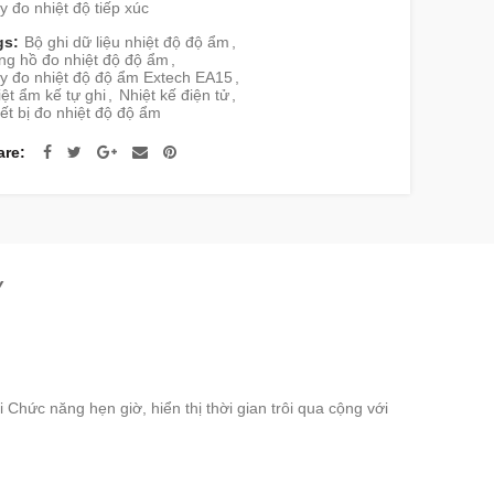
 đo nhiệt độ tiếp xúc
gs:
Bộ ghi dữ liệu nhiệt độ độ ẩm
,
ng hồ đo nhiệt độ độ ẩm
,
y đo nhiệt độ độ ẩm Extech EA15
,
ệt ẩm kế tự ghi
,
Nhiệt kế điện tử
,
ết bị đo nhiệt độ độ ẩm
are
Y
ới Chức năng hẹn giờ, hiển thị thời gian trôi qua cộng với