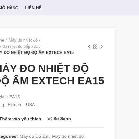
GIỎ HÀNG
LIÊN HỆ
me
Máy đo nhiệt độ
 đo nhiệt độ tiếp xúc
Y ĐO NHIỆT ĐỘ ĐỘ ẨM EXTECH EA15
ÁY ĐO NHIỆT ĐỘ
Ộ ẨM EXTECH EA15
el : EA15
g : Extech – USA
So Sánh
Thêm vào yêu thích
tegories:
Máy đo Độ ẩm
,
Máy đo nhiệt độ
,