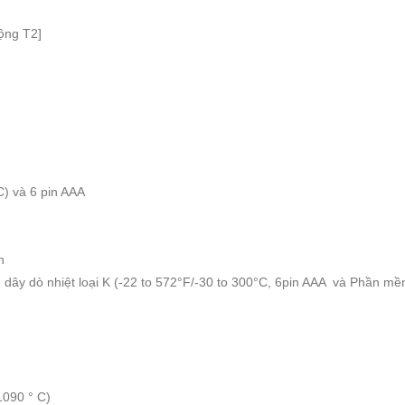
cộng T2]
C) và 6 pin AAA
h
 dây dò nhiệt loại K (-22 to 572°F/-30 to 300°C, 6pin AAA và
Phần mềm
1090 ° C)