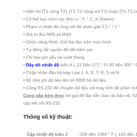
•
Hiển thị [T1 cộng T2], [T1-T2 cộng với T1] hoặc [T1-T2 
• Có thể lựa chọn các đơn vị ° F, ° C, K (Kelvin)
• Phạm vi nhiệt độ rộng với độ phân giải 0,1 ° / 1 °
•
Giá trị đọc MIN và MAX
• Chức năng Hold -Giữ bài đọc trên màn hình
• Tự động tắt nguồn để tiết kiệm pin
• Chỉ báo pin yếu và vượt thang
•
Dây dò nhiệt độ
kiểu K (-22 Đến 572 ° F/-30 đến 300 ° 
• Chấp nhận đầu dò kép Loại J, K, E, T, R, S,
và N
• Bộ nhớ ghi dữ liệu lên tới 8800 bộ dữ liệu
• Cổng RS-232 để chuyển dữ liệu với máy tính để phân tíc
Cung cấp kèm theo
với giá đỡ lắp sẵn, bao da bảo vệ, 02
cáp kết nối RS-232
Thông số kỹ thuật:
Cặp nhiệt độ kiểu J
-200 đến 1994 ° F (-150 đến 