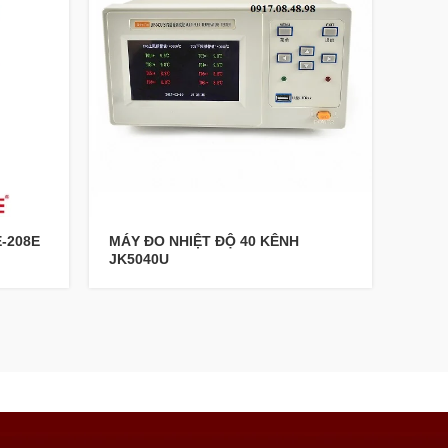
E-208E
MÁY ĐO NHIỆT ĐỘ 40 KÊNH
Đồng
JK5040U