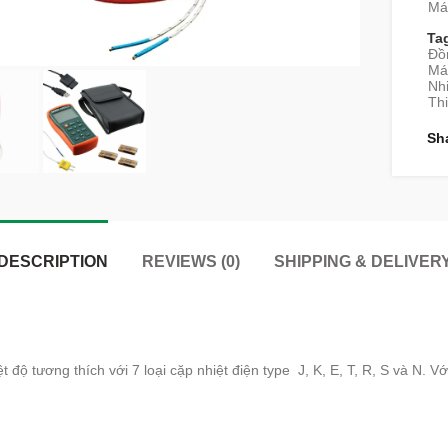
Máy
Ta
Đồ
Má
Nhi
Thi
Sh
DESCRIPTION
REVIEWS (0)
SHIPPING & DELIVER
t độ tương thích với 7 loại cặp nhiệt điện type J, K, E, T, R, S và N. V