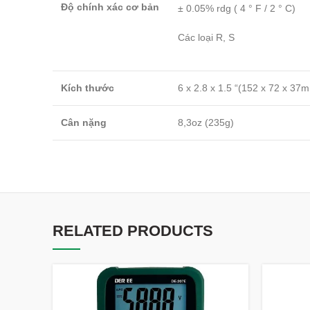
Độ chính xác cơ bản
± 0.05% rdg ( 4 ° F / 2 ° C)
Các loại R, S
Kích thước
6 x 2.8 x 1.5 “(152 x 72 x 37
Cân nặng
8,3oz (235g)
RELATED PRODUCTS