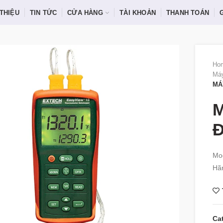
 THIỆU
TIN TỨC
CỬA HÀNG
TÀI KHOẢN
THANH TOÁN
Ho
Máy
MÁ
M
Đ
Mod
Hãn
Ca