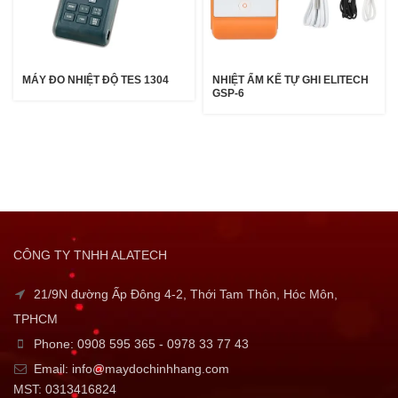
MÁY ĐO NHIỆT ĐỘ TES 1304
NHIỆT ẨM KẾ TỰ GHI ELITECH
GSP-6
CÔNG TY TNHH ALATECH
21/9N đường Ấp Đông 4-2, Thới Tam Thôn, Hóc Môn,
TPHCM
Phone: 0908 595 365 - 0978 33 77 43
Email: info@maydochinhhang.com
MST: 0313416824