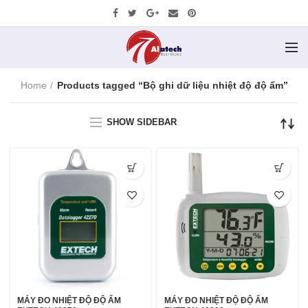
Home
Products tagged “Bộ ghi dữ liệu nhiệt độ độ ẩm”
SHOW SIDEBAR
MÁY ĐO NHIỆT ĐỘ ĐỘ ẨM
MÁY ĐO NHIỆT ĐỘ ĐỘ ẨM