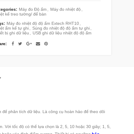
tegories:
Máy đo Độ ẩm
,
Máy đo nhiệt độ
,
ệt kế treo tường/ để bàn
gs:
Máy đo nhiệt độ độ ẩm Extech RHT10
,
ệt ẩm kế tự ghi
,
Súng đo nhiệt độ độ ẩm tự ghi
,
ết bị ghi dữ liệu
,
USB ghi dữ liệu nhiệt độ độ ẩm
are
Y
để phân tích dữ liệu. Là công cụ hoàn hảo để theo dõi
Với tốc độ có thể lựa chọn là 2, 5, 10 hoặc 30 giây; 1, 5,