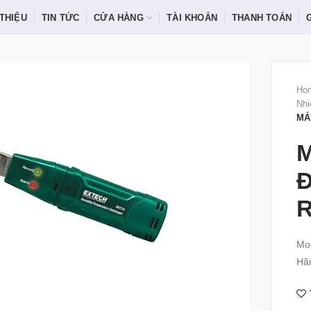
 THIỆU
TIN TỨC
CỬA HÀNG
TÀI KHOẢN
THANH TOÁN
Ho
Nhi
MÁ
M
Mo
Hãn