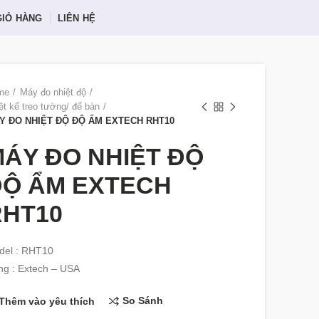
GIỎ HÀNG
LIÊN HỆ
me
Máy đo nhiệt độ
ệt kế treo tường/ để bàn
Y ĐO NHIỆT ĐỘ ĐỘ ẨM EXTECH RHT10
ÁY ĐO NHIỆT ĐỘ
ĐỘ ẨM EXTECH
RHT10
del : RHT10
g : Extech – USA
So Sánh
Thêm vào yêu thích