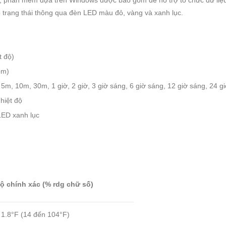
 ra, phần mềm dựa trên Windows được bao gồm để hỗ trợ tổ chức dữ liệ
o trạng thái thông qua đèn LED màu đỏ, vàng và xanh lục.
t độ)
ồm)
, 5m, 10m, 30m, 1 giờ, 2 giờ, 3 giờ sáng, 6 giờ sáng, 12 giờ sáng, 24 g
hiệt độ
LED xanh lục
ộ chính xác (% rdg chữ số)
 1.8°F (14 đến 104°F)