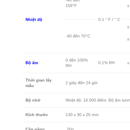
-40 đến
158°F
±
Nhiệt độ
0.1 ° F / ° C
±
-40 đến 70°C
±
0 đến 100%
Độ ẩm
0.1% RH
±
RH
Thời gian lấy
2 giây đến 24 giờ
mẫu
Bộ nhớ
Nhiệt độ: 16.000 điểm; Độ ẩm tươn
Kích thước
130 x 30 x 25 mm
Cân nặng
20g