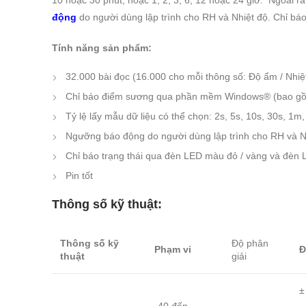
10 hoặc 30 phút; hoặc 1, 2, 3, 6, 12 hoặc 24 giờ. Ngoài
động
do người dùng lập trình cho RH và Nhiệt độ. Chỉ bá
Tính năng sản phẩm:
32.000 bài đọc (16.000 cho mỗi thông số: Độ ẩm / Nhiệ
Chỉ báo điểm sương qua phần mềm Windows® (bao g
Tỷ lệ lấy mẫu dữ liệu có thể chọn: 2s, 5s, 10s, 30s, 1m
Ngưỡng báo động do người dùng lập trình cho RH và N
Chỉ báo trạng thái qua đèn LED màu đỏ / vàng và đèn 
Pin tốt
Thông số kỹ thuật:
Thông số kỹ
Độ phân
Phạm vi
Đ
thuật
giải
±