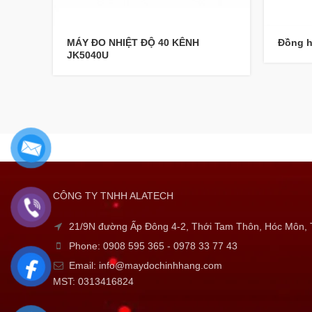
MÁY ĐO NHIỆT ĐỘ 40 KÊNH
Đồng h
JK5040U
CÔNG TY TNHH ALATECH
21/9N đường Ấp Đông 4-2, Thới Tam Thôn, Hóc Môn
Phone: 0908 595 365 - 0978 33 77 43
Email: info@maydochinhhang.com
MST: 0313416824