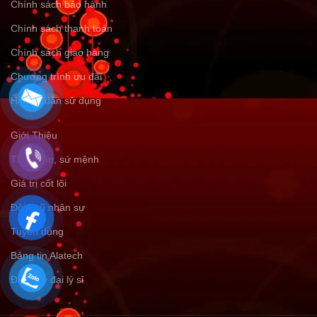
Chính sách bảo hành
Chính sách thanh toán
Chính sách giao hàng
Chương trình ưu đãi
Hướng dẫn sử dụng
Giới Thiệu
Tầm nhìn, sứ mệnh
Giá trị cốt lõi
Đội ngũ nhân sự
Tuyển dụng
Bảng tin Alatech
Đăng ký đại lý sỉ