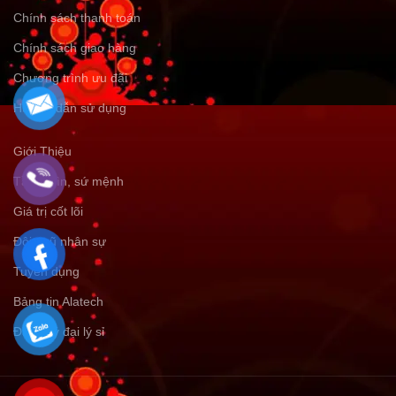
Chính sách thanh toán
Chính sách giao hàng
Chương trình ưu đãi
Hướng dẫn sử dụng
Giới Thiệu
Tầm nhìn, sứ mệnh
Giá trị cốt lõi
Đội ngũ nhân sự
Tuyển dụng
Bảng tin Alatech
Đăng ký đại lý sỉ