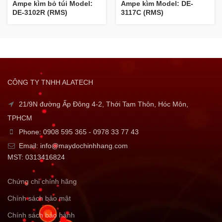
Ampe kìm bỏ túi Model:
Ampe kìm Model: DE-
DE-3102R (RMS)
3117C (RMS)
CÔNG TY TNHH ALATECH
21/9N đường Ấp Đông 4-2, Thới Tam Thôn, Hóc Môn,
TPHCM
Phone: 0908 595 365 - 0978 33 77 43
Email: info@maydochinhhang.com
MST: 0313416824
Chứng chỉ chính hãng
Chính sách bảo mật
Chính sách bảo hành