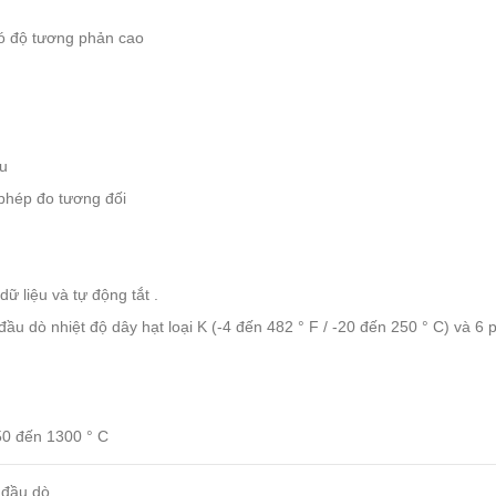
có độ tương phản cao
au
phép đo tương đối
dữ liệu và tự động tắt .
ầu dò nhiệt độ dây hạt loại K (-4 đến 482 ° F / -20 đến 250 ° C) và 6 
50 đến 1300 ° C
 đầu dò