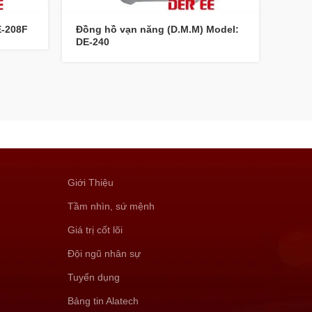
E-208F
Đồng hồ vạn năng (D.M.M) Model:
Đồng
DE-240
Giới Thiệu
Tầm nhìn, sứ mệnh
Giá trị cốt lõi
Đội ngũ nhân sự
Tuyển dụng
Bảng tin Alatech