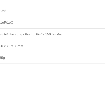
0.3%
.1oF/1oC
ưu trữ thủ công / thu hồi tối đa 150 lần đọc
50 x 72 x 35mm
35g