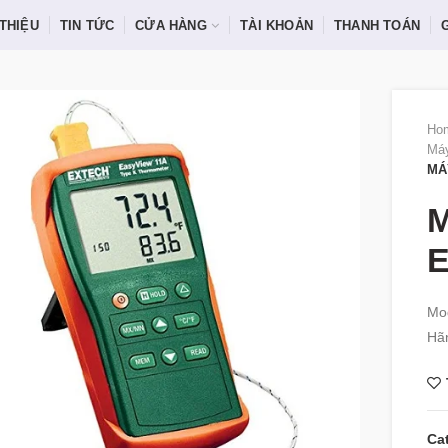
 THIỆU
TIN TỨC
CỬA HÀNG
TÀI KHOẢN
THANH TOÁN
Ho
Máy
MÁ
M
Mo
Hãn
Ca