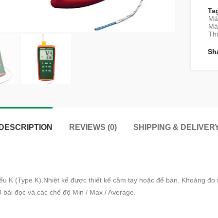
Ta
Má
Máy
Thi
Sh
DESCRIPTION
REVIEWS (0)
SHIPPING & DELIVER
u K (Type K).Nhiệt kế được thiết kế cầm tay hoặc để bàn. Khoảng đo r
0 bài đọc và các chế độ Min / Max / Average.