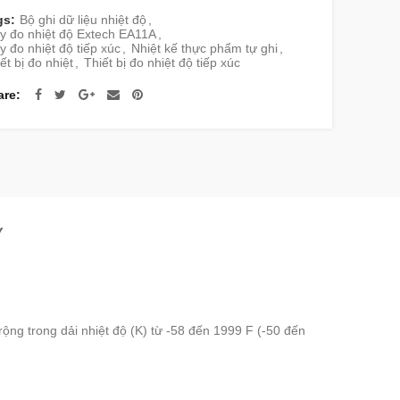
gs:
Bộ ghi dữ liệu nhiệt độ
,
y đo nhiệt độ Extech EA11A
,
 đo nhiệt độ tiếp xúc
,
Nhiệt kế thực phẩm tự ghi
,
ết bị đo nhiệt
,
Thiết bị đo nhiệt độ tiếp xúc
are
Y
ộng trong dải nhiệt độ (K) từ -58 đến 1999 F (-50 đến