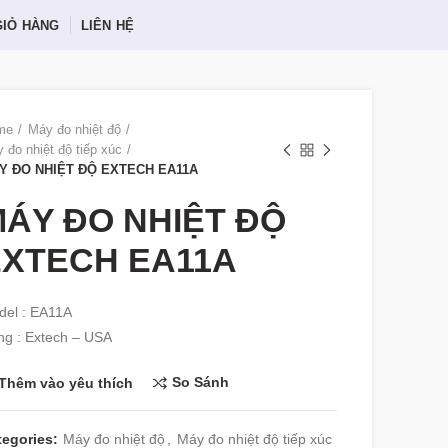
GIỎ HÀNG
LIÊN HỆ
me
Máy đo nhiệt độ
 đo nhiệt độ tiếp xúc
Y ĐO NHIỆT ĐỘ EXTECH EA11A
ÁY ĐO NHIỆT ĐỘ
EXTECH EA11A
del : EA11A
g : Extech – USA
So Sánh
Thêm vào yêu thích
tegories:
Máy đo nhiệt độ
,
Máy đo nhiệt độ tiếp xúc