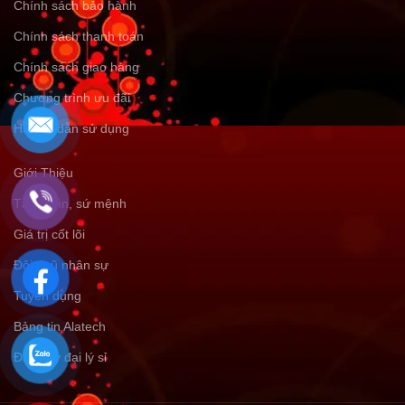
Chính sách bảo hành
Chính sách thanh toán
Chính sách giao hàng
Chương trình ưu đãi
Hướng dẫn sử dụng
Giới Thiệu
Tầm nhìn, sứ mệnh
Giá trị cốt lõi
Đội ngũ nhân sự
Tuyển dụng
Bảng tin Alatech
Đăng ký đại lý sỉ