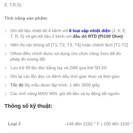
E, T,R,S).
Tính năng sản phẩm:
Ghi dữ liệu nhiệt độ 4 kênh với
6 loại cặp nhiệt điện
(J, K, E,
T, R, S) và ghi dữ liệu 2 kênh với
đầu dò RTD (Pt100 Ohm)
Hiển thị các thông số [T1, T2, T3, T4] hoặc chênh lệch [T1-T2]
Offset điều chỉnh được sử dụng cho chức năng Zero để đo
phép đo tương đối
Lưu trữ 99 lần đọc bằng tay và 20M qua thẻ SD 2G
Ghi lại các lần đọc có đánh dấu thời gian thực và thời gian
Tốc độ
lấy mẫu được lập trình: 1 đến 3600 giây
Các tính năng MAX/ MIN, giữ dữ liệu và tự động tắt nguồn
Thông số kỹ thuật:
Loại J
-148 đến 2102 ° F (-100 đến 1150 °