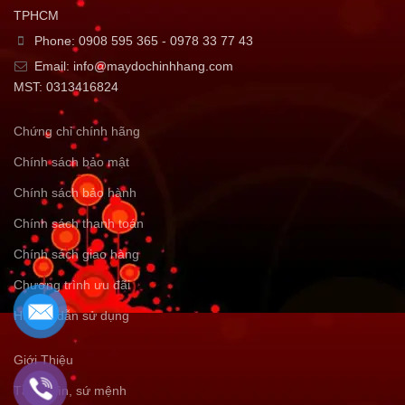
TPHCM
Phone: 0908 595 365 - 0978 33 77 43
Email: info@maydochinhhang.com
MST: 0313416824
Chứng chỉ chính hãng
Chính sách bảo mật
Chính sách bảo hành
Chính sách thanh toán
Chính sách giao hàng
Chương trình ưu đãi
Hướng dẫn sử dụng
Giới Thiệu
Tầm nhìn, sứ mệnh