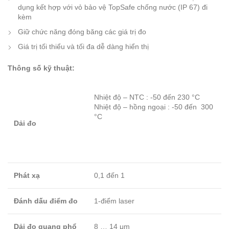
dụng kết hợp với vỏ bảo vệ TopSafe chống nước (IP 67) đi
kèm
Giữ chức năng đóng băng các giá trị đo
Giá trị tối thiểu và tối đa dễ dàng hiển thị
Thông số kỹ thuật:
Nhiệt độ – NTC : -50 đến 230 °C
Nhiệt độ – hồng ngoại : -50 đến 300
°C
Dải đo
Phát xạ
0,1 đến 1
Đánh dấu điểm đo
1-điểm laser
Dải đo quang phổ
8 … 14 μm