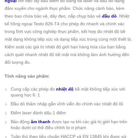
ngoại
với việc lấy dấu điểm đo bằng tia laser và đầu dò dạng
đâm xuyên cho ngành thực phẩm. Chức năng cảnh báo, kèm
theo bao chứa bảo vệ, dây đeo, nắp chụp bảo vệ
đầu dò
. Nhiệt
kế hồng ngoại Testo 826-T4 cho phép đo nhanh và chính xác
trong lĩnh vực công nghiệp thực phẩm, kết hợp đo nhiệt độ bề
mặt dạng không tiếp xúc và dạng tiếp xúc trong cùng một thiết bị.
Kiểm soát các giá trị nhiệt độ giới hạn hàng hóa của bạn bằng
cách quét nhanh nhiệt độ bề mặt mà không làm ảnh hưởng đến
đối tượng đo.
Tính năng sản phẩm:
Cung cấp các phép đo
nhiệt độ
bề mặt không tiếp xúc với
quang học 6: 1
Đầu dò thâm nhập gắn vĩnh viễn đo chính xác nhiệt độ lõi
Điểm laser đánh dấu 1 điểm
Báo động
âm thanh
được tạo ra khi các giá trị giới hạn trên
hoặc dưới có thể điều chỉnh bị vi phạm
Tuân thủ theo tiêu chuẩn HACCP và EN 13845 khi được sử