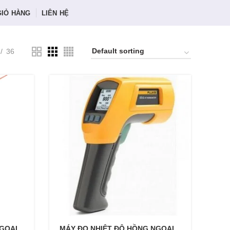
GIỎ HÀNG
LIÊN HỆ
36
GOẠI
MÁY ĐO NHIỆT ĐỘ HỒNG NGOẠI