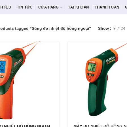
 THIỆU
TIN TỨC
CỬA HÀNG
TÀI KHOẢN
THANH TOÁN
roducts tagged “Súng đo nhiệt độ hồng ngoại”
Show
9
24
O NHIỆT ĐỘ HỒNG NGOẠI
MÁY ĐO NHIỆT ĐỘ HỒNG N