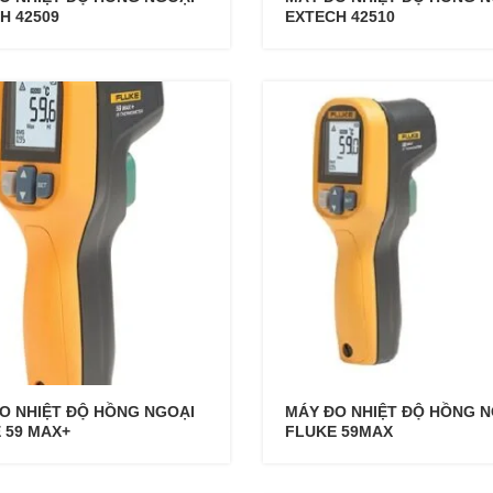
H 42509
EXTECH 42510
O NHIỆT ĐỘ HỒNG NGOẠI
MÁY ĐO NHIỆT ĐỘ HỒNG N
 59 MAX+
FLUKE 59MAX