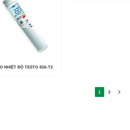
O NHIỆT ĐỘ TESTO 826-T2
1
2