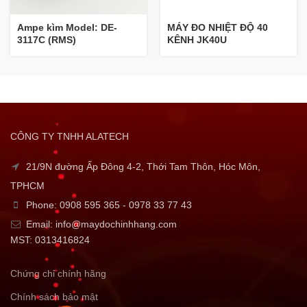
Ampe kìm Model: DE-
MÁY ĐO NHIỆT ĐỘ 40
3117C (RMS)
KÊNH JK40U
CÔNG TY TNHH ALATECH
21/9N đường Ấp Đông 4-2, Thới Tam Thôn, Hóc Môn,
TPHCM
Phone: 0908 595 365 - 0978 33 77 43
Email: info@maydochinhhang.com
MST: 0313416824
Chứng chỉ chính hãng
Chính sách bảo mật