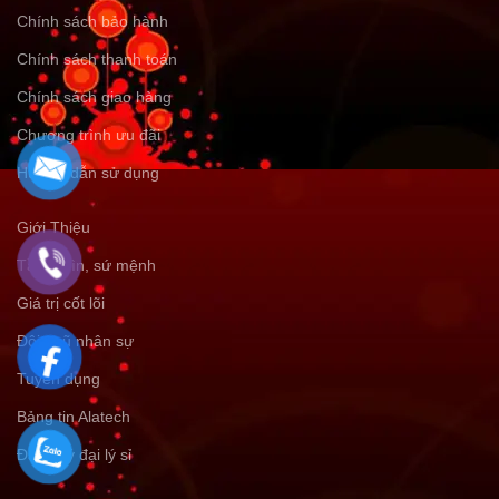
Chính sách bảo hành
Chính sách thanh toán
Chính sách giao hàng
Chương trình ưu đãi
Hướng dẫn sử dụng
Giới Thiệu
Tầm nhìn, sứ mệnh
Giá trị cốt lõi
Đội ngũ nhân sự
Tuyển dụng
Bảng tin Alatech
Đăng ký đại lý sỉ