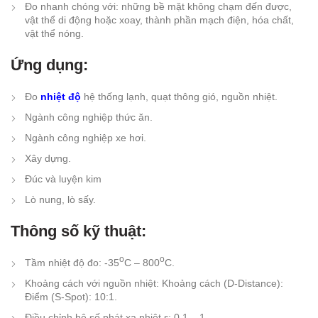
Đo nhanh chóng với: những bề mặt không chạm đến được,
vật thể di động hoặc xoay, thành phần mạch điện, hóa chất,
vật thể nóng.
Ứng dụng:
Đo
nhiệt độ
hệ thống lạnh, quạt thông gió, nguồn nhiệt.
Ngành công nghiệp thức ăn.
Ngành công nghiệp xe hơi.
Xây dựng.
Đúc và luyện kim
Lò nung, lò sấy.
Thông số kỹ thuật:
o
o
Tầm nhiệt độ đo: -35
C – 800
C.
Khoảng cách với nguồn nhiệt: Khoảng cách (D-Distance):
Điểm (S-Spot): 10:1.
Điều chỉnh hệ số phát xạ nhiệt ε: 0.1 – 1.