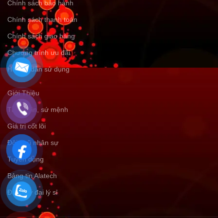
Chính sách bảo hành
Chính sách thanh toán
Chính sách giao hàng
Chương trình ưu đãi
Hướng dẫn sử dụng
Giới Thiệu
Tầm nhìn, sứ mệnh
Giá trị cốt lõi
Đội ngũ nhân sự
Tuyển dụng
Bảng tin Alatech
Đăng ký đại lý sỉ