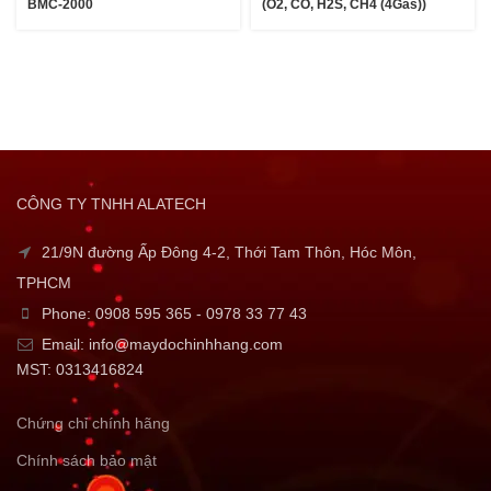
BMC-2000
(O2, CO, H2S, CH4 (4Gas))
CÔNG TY TNHH ALATECH
21/9N đường Ấp Đông 4-2, Thới Tam Thôn, Hóc Môn,
TPHCM
Phone: 0908 595 365 - 0978 33 77 43
Email: info@maydochinhhang.com
MST: 0313416824
Chứng chỉ chính hãng
Chính sách bảo mật