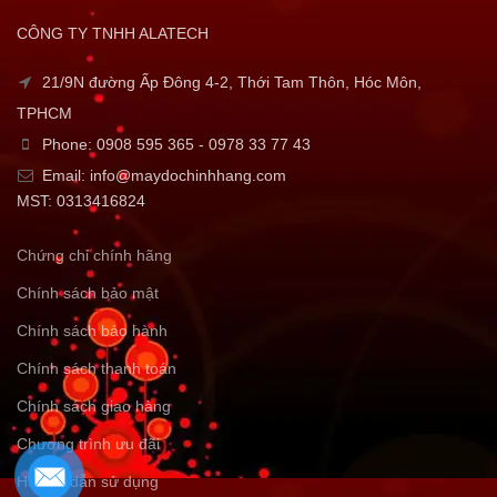
CÔNG TY TNHH ALATECH
21/9N đường Ấp Đông 4-2, Thới Tam Thôn, Hóc Môn,
TPHCM
Phone: 0908 595 365 - 0978 33 77 43
Email: info@maydochinhhang.com
MST: 0313416824
Chứng chỉ chính hãng
Chính sách bảo mật
Chính sách bảo hành
Chính sách thanh toán
Chính sách giao hàng
Chương trình ưu đãi
Hướng dẫn sử dụng