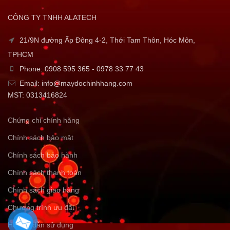
CÔNG TY TNHH ALATECH
21/9N đường Ấp Đông 4-2, Thới Tam Thôn, Hóc Môn,
TPHCM
Phone: 0908 595 365 - 0978 33 77 43
Email: info@maydochinhhang.com
MST: 0313416824
Chứng chỉ chính hãng
Chính sách bảo mật
Chính sách bảo hành
Chính sách thanh toán
Chính sách giao hàng
Chương trình ưu đãi
Hướng dẫn sử dụng