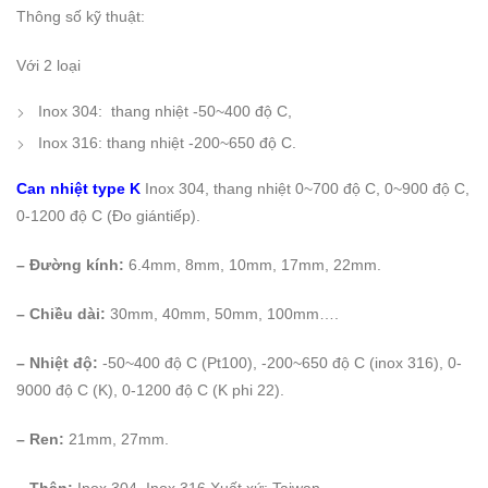
Thông số kỹ thuật:
Với 2 loại
Inox 304: thang nhiệt -50~400 độ C,
Inox 316: thang nhiệt -200~650 độ C.
Can nhiệt type K
Inox 304, thang nhiệt 0~700 độ C, 0~900 độ C,
0-1200 độ C (Đo giántiếp).
– Đường kính:
6.4mm, 8mm, 10mm, 17mm, 22mm.
– Chiều dài:
30mm, 40mm, 50mm, 100mm….
– Nhiệt độ:
-50~400 độ C (Pt100), -200~650 độ C (inox 316), 0-
9000 độ C (K), 0-1200 độ C (K phi 22).
– Ren:
21mm, 27mm.
– Thân:
Inox 304, Inox 316.Xuất xứ: Taiwan