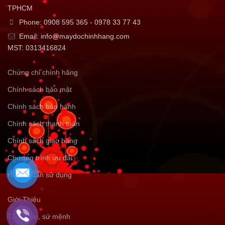
TPHCM
Phone: 0908 595 365 - 0978 33 77 43
Email: info@maydochinhhang.com
MST: 0313416824
Chứng chỉ chính hãng
Chính sách bảo mật
Chính sách bảo hành
Chính sách thanh toán
Chính sách giao hàng
Chương trình ưu đãi
Hướng dẫn sử dụng
Giới Thiệu
Tầm nhìn, sứ mệnh