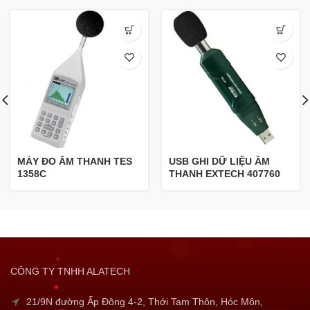
MÁY ĐO ÂM THANH TES
USB GHI DỮ LIỆU ÂM
1358C
THANH EXTECH 407760
CÔNG TY TNHH ALATECH
21/9N đường Ấp Đông 4-2, Thới Tam Thôn, Hóc Môn,