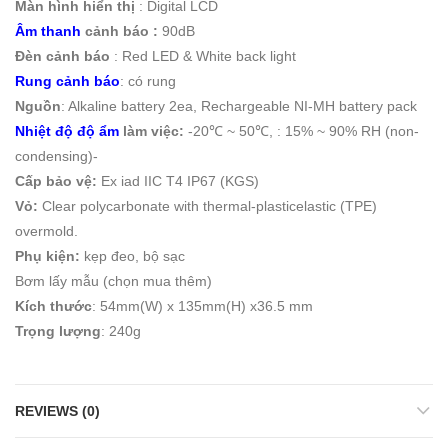
Màn hình hiển thị
: Digital LCD
Âm thanh
cảnh báo :
90dB
Đèn cảnh báo
: Red LED & White back light
Rung cảnh báo
: có rung
Nguồn
: Alkaline battery 2ea, Rechargeable NI-MH battery pack
Nhiệt độ độ ẩm
làm việc:
-20℃ ~ 50℃, : 15% ~ 90% RH (non-
condensing)-
Cấp bảo vệ:
Ex iad IIC T4 IP67 (KGS)
Vỏ:
Clear polycarbonate with thermal-plasticelastic (TPE)
overmold.
Phụ kiện:
kẹp đeo, bộ sạc
Bơm lấy mẫu (chọn mua thêm)
Kích thước
: 54mm(W) x 135mm(H) x36.5 mm
Trọng lượng
: 240g
REVIEWS (0)