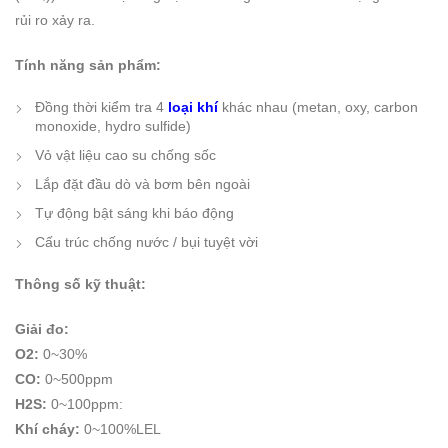
rủi ro xảy ra.
Tính năng sản phẩm:
Đồng thời kiểm tra 4
loại khí
khác nhau (metan, oxy, carbon
monoxide, hydro sulfide)
Vỏ vật liệu cao su chống sốc
Lắp đặt đầu dò và bơm bên ngoài
Tự động bật sáng khi báo động
Cấu trúc chống nước / bụi tuyệt vời
Thông số kỹ thuật:
Giải đo:
O2:
0~30%
CO:
0~500ppm
H2S:
0~100ppm:
Khí cháy:
0~100%LEL