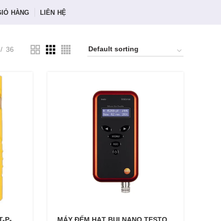
GIỎ HÀNG
LIÊN HỆ
36
T-P-
MÁY ĐẾM HẠT BỤI NANO TESTO