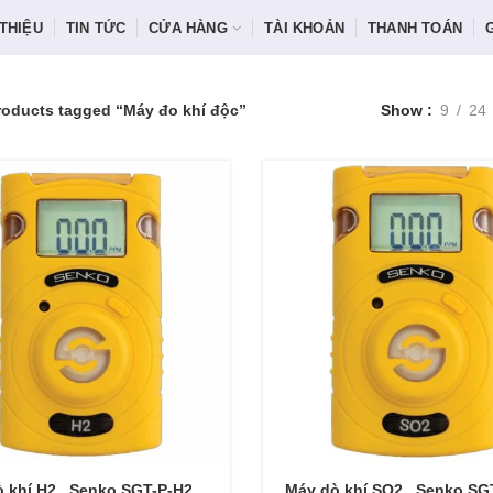
 THIỆU
TIN TỨC
CỬA HÀNG
TÀI KHOẢN
THANH TOÁN
roducts tagged “Máy đo khí độc”
Show
9
24
 khí H2_ Senko SGT-P-H2
Máy dò khí SO2_ Senko SG