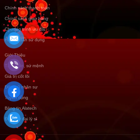
Chính sách thanh toán
Chính sách giao hàng
Chương trình ưu đãi
Hướng dẫn sử dụng
Giới Thiệu
Tầm nhìn, sứ mệnh
Giá trị cốt lõi
Đội ngũ nhân sự
Tuyển dụng
Bảng tin Alatech
Đăng ký đại lý sỉ