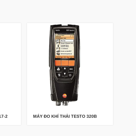
17-2
MÁY ĐO KHÍ THẢI TESTO 320B
Máy 