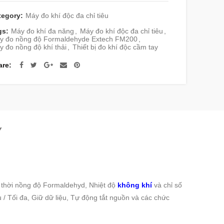
tegory:
Máy đo khí độc đa chỉ tiêu
gs:
Máy đo khí đa năng
,
Máy đo khí độc đa chỉ tiêu
,
y đo nồng độ Formaldehyde Extech FM200
,
 đo nồng độ khí thải
,
Thiết bị đo khí độc cầm tay
are
Y
g thời nồng độ Formaldehyd, Nhiệt độ
không khí
và chỉ số
/ Tối đa, Giữ dữ liệu, Tự động tắt nguồn và các chức