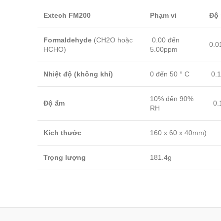
Extech FM200
Phạm vi
Độ 
Formaldehyde
(CH2O hoặc
0.00 đến
0.0
HCHO)
5.00ppm
Nhiệt độ (không khí)
0 đến 50 ° C
0.1
10% đến 90%
Độ ẩm
0.
RH
Kích thước
160 x 60 x 40mm)
Trọng lượng
181.4g