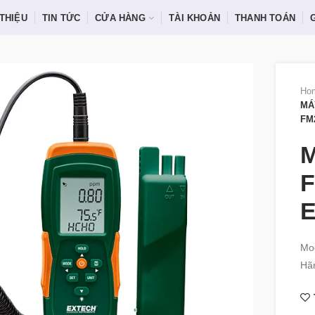
 THIỆU
TIN TỨC
CỬA HÀNG
TÀI KHOẢN
THANH TOÁN
Ho
MÁ
FM
E
Mo
Hãn