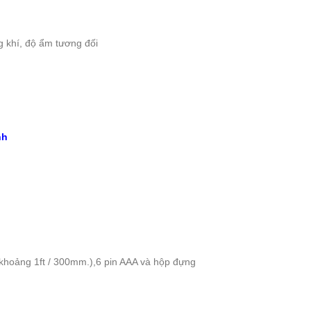
g khí, độ ẩm tương đối
nh
hoảng 1ft / 300mm.),6 pin AAA và hộp đựng