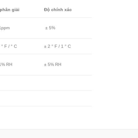
phân giải
Độ chính xác
1ppm
± 5%
 ° F / ° C
± 2 ° F / 1 ° C
1% RH
± 5% RH