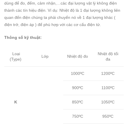
dùng để đo, đếm, cảm nhận,…các đại lượng vật lý không điện
thành các tín hiệu điện. Ví dụ: Nhiệt độ là 1 đại lượng không liên
quan đến điện chúng ta phải chuyển nó về 1 đại lượng khác (
điện trở, điện áp ) để phù hợp với các cơ cấu điện tử.
Thông số kỹ thuật:
Loại
Nhiệt độ tối
Lớp
Nhiệt độ đo
(Type)
đa
1000ºC
1200ºC
900ºC
1100ºC
K
850ºC
1050ºC
750ºC
950ºC