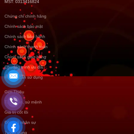
MST: 0313416824
Chứng chỉ chính hãng
Chính sách bảo mật
Chính sách bảo hành
Chính sách thanh toán
Chính sách giao hàng
Chương trình ưu đãi
Hướng dẫn sử dụng
Giới Thiệu
Tầm nhìn, sứ mệnh
Giá trị cốt lõi
Đội ngũ nhân sự
Tuyển dụng