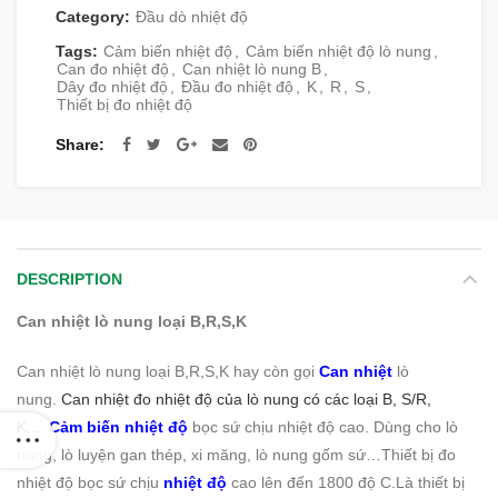
Category:
Đầu dò nhiệt độ
Tags:
Cảm biến nhiệt độ
,
Cảm biến nhiệt độ lò nung
,
Can đo nhiệt độ
,
Can nhiệt lò nung B
,
Dây đo nhiệt độ
,
Đầu đo nhiệt độ
,
K
,
R
,
S
,
Thiết bị đo nhiệt độ
Share
DESCRIPTION
Can nhiệt lò nung loại B,R,S,K
Can nhiệt lò nung loại B,R,S,K hay còn gọi
Can nhiệt
lò
nung.
Can nhiệt đo nhiệt độ của lò nung có các loại B, S/R,
K.
..
.
Cảm biến nhiệt độ
bọc sứ chịu nhiệt độ cao. Dùng cho lò
nung, lò luyện gan thép, xi măng, lò nung gốm sứ…Thiết bị đo
nhiệt độ bọc sứ chịu
nhiệt độ
cao lên đến 1800 độ C.Là thiết bị