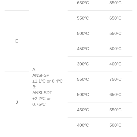
650ºC
850ºC
550ºC
650ºC
500ºC
550ºC
E
450ºC
500ºC
300ºC
400ºC
A:
ANSI-SP
550ºC
750ºC
±1.1ºC or 0.4ºC
B:
ANSI-SDT
500ºC
650ºC
±2.2ºC or
J
0.75ºC
450ºC
550ºC
400ºC
500ºC