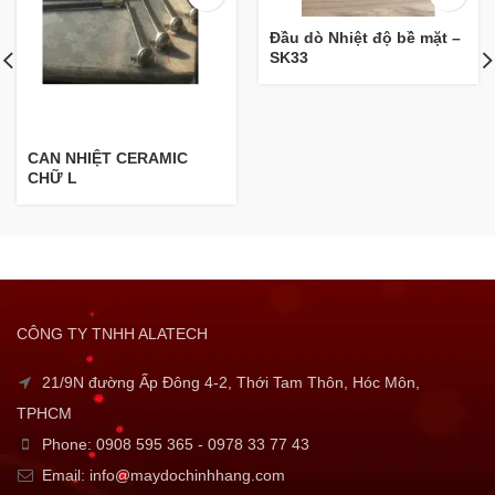
Đầu dò Nhiệt độ bề mặt –
SK33
CAN NHIỆT CERAMIC
CHỮ L
CÔNG TY TNHH ALATECH
21/9N đường Ấp Đông 4-2, Thới Tam Thôn, Hóc Môn,
TPHCM
Phone: 0908 595 365 - 0978 33 77 43
Email: info@maydochinhhang.com