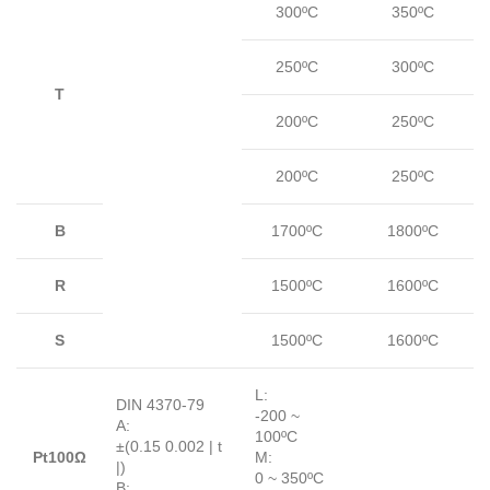
300ºC
350ºC
250ºC
300ºC
T
200ºC
250ºC
200ºC
250ºC
B
1700ºC
1800ºC
R
1500ºC
1600ºC
S
1500ºC
1600ºC
L:
DIN 4370-79
-200 ~
A:
100ºC
±(0.15 0.002 | t
Pt100Ω
M:
|)
0 ~ 350ºC
B: