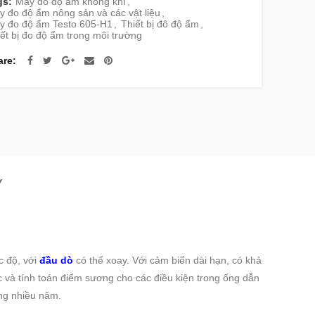
gs:
Máy đo độ ẩm không khí
,
 đo độ ẩm nông sản và các vật liệu
,
y đo độ ẩm Testo 605-H1
,
Thiết bị đô độ ẩm
,
ết bị đo độ ẩm trong môi trường
are
Y
c độ, với
đầu dò
có thể xoay. Với cảm biến dài hạn, có khả
ác và tính toán điểm sương cho các điều kiện trong ống dẫn
ong nhiều năm.