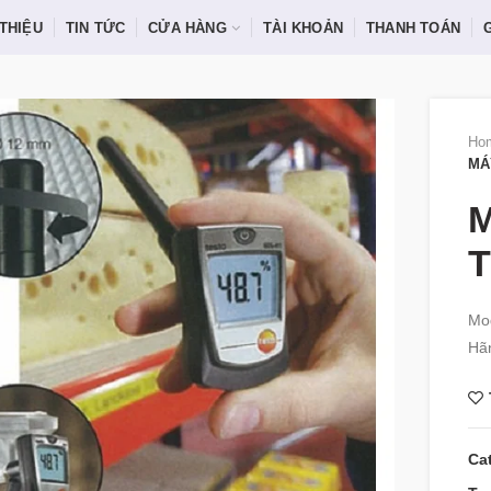
 THIỆU
TIN TỨC
CỬA HÀNG
TÀI KHOẢN
THANH TOÁN
Ho
MÁ
T
Mod
Hãn
Ca