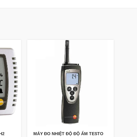
H2
MÁY ĐO NHIỆT ĐỘ ĐỘ ẨM TESTO
MÁY 