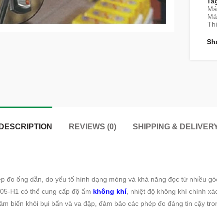
Ta
Máy
Má
Thi
Sh
DESCRIPTION
REVIEWS (0)
SHIPPING & DELIVER
p đo ống dẫn, do yếu tố hình dạng mỏng và khả năng đọc từ nhiều gó
 605-H1 có thể cung cấp độ ẩm
không khí
, nhiệt độ không khí chính x
ảm biến khỏi bụi bẩn và va đập, đảm bảo các phép đo đáng tin cậy tr