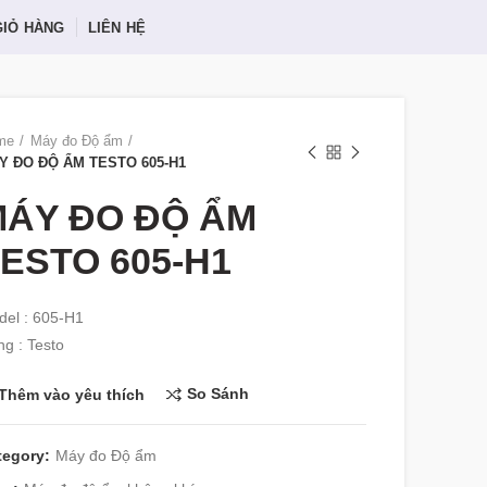
GIỎ HÀNG
LIÊN HỆ
me
Máy đo Độ ẩm
Y ĐO ĐỘ ẨM TESTO 605-H1
MÁY ĐO ĐỘ ẨM
ESTO 605-H1
el : 605-H1
g : Testo
So Sánh
Thêm vào yêu thích
tegory:
Máy đo Độ ẩm