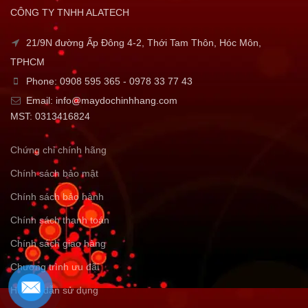
CÔNG TY TNHH ALATECH
21/9N đường Ấp Đông 4-2, Thới Tam Thôn, Hóc Môn,
TPHCM
Phone: 0908 595 365 - 0978 33 77 43
Email: info@maydochinhhang.com
MST: 0313416824
Chứng chỉ chính hãng
Chính sách bảo mật
Chính sách bảo hành
Chính sách thanh toán
Chính sách giao hàng
Chương trình ưu đãi
Hướng dẫn sử dụng