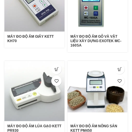
MÁY ĐO ĐỘ ẨM GIẤY KETT
MÁY ĐO ĐỘ ẨM GỖ VÀ VẬT
KH70
LIỆU XÂY DỰNG EXOTEK MC-
160SA
MÁY ĐO ĐỘ ẨM LÚA GẠO KETT
MÁY ĐO ĐỘ ẨM NÔNG SẢN
PR930
KETT PM450