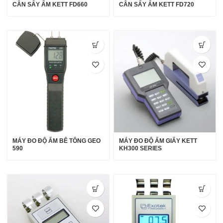
CÂN SẤY ẨM KETT FD660
CÂN SẤY ẨM KETT FD720
MÁY ĐO ĐỘ ẨM BÊ TÔNG GEO
MÁY ĐO ĐỘ ẨM GIẤY KETT
590
KH300 SERIES