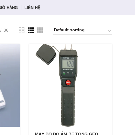
GIỎ HÀNG
LIÊN HỆ
36
MÁY ĐO ĐỘ ẨM BÊ TÔNG GEO