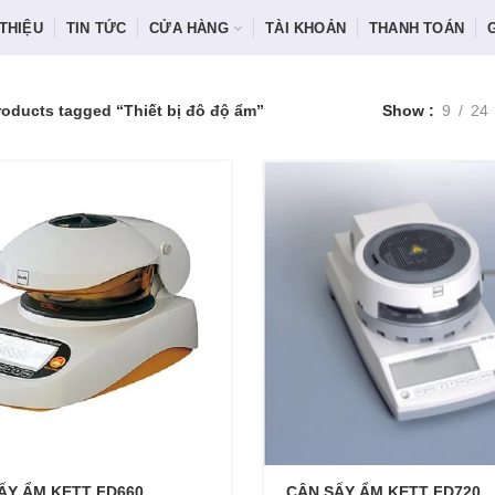
 THIỆU
TIN TỨC
CỬA HÀNG
TÀI KHOẢN
THANH TOÁN
roducts tagged “Thiết bị đô độ ẩm”
Show
9
24
ẤY ẨM KETT FD660
CÂN SẤY ẨM KETT FD720