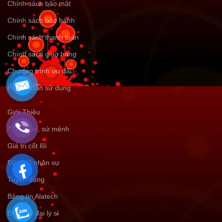
Chính sách bảo mật
Chính sách bảo hành
Chính sách thanh toán
Chính sách giao hàng
Chương trình ưu đãi
Hướng dẫn sử dụng
Giới Thiệu
Tầm nhìn, sứ mệnh
Giá trị cốt lõi
Đội ngũ nhân sự
Tuyển dụng
Bảng tin Alatech
Đăng ký đại lý sỉ