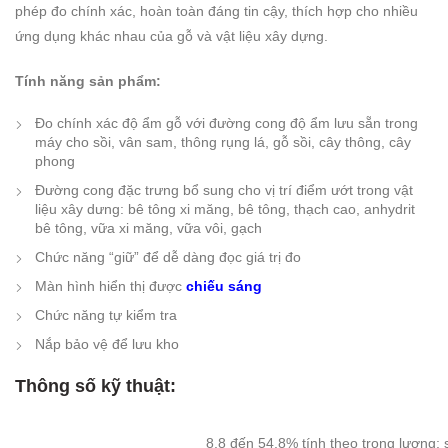
phép đo chính xác, hoàn toàn đáng tin cậy, thích hợp cho nhiều
ứng dụng khác nhau của gỗ và vật liệu xây dựng.
Tính năng sản phẩm:
Đo chính xác độ ẩm gỗ với đường cong độ ẩm lưu sẵn trong
máy cho sồi, vân sam, thông rụng lá, gỗ sồi, cây thông, cây
phong
Đường cong đặc trưng bổ sung cho vị trí điểm ướt trong vật
liệu xây dưng: bê tông xi măng, bê tông, thạch cao, anhydrit
bê tông, vữa xi măng, vữa vôi, gạch
Chức năng “giữ” để dễ dàng đọc giá trị đo
Màn hình hiển thị được
chiếu sáng
Chức năng tự kiểm tra
Nắp bảo vệ để lưu kho
Thông số kỹ thuật:
8,8 đến 54,8% tính theo trọng lượng; 