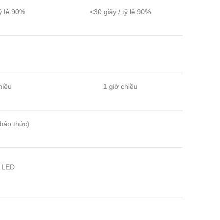
tỷ lệ 90%
<30 giây / tỷ lệ 90%
hiều
1 giờ chiều
 báo thức)
n LED