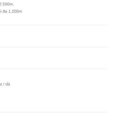
 2.500m,
ối đa 1.200m
 / tắt