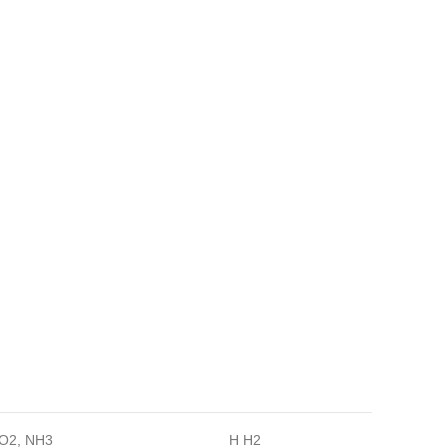
O2, NH3
H H2