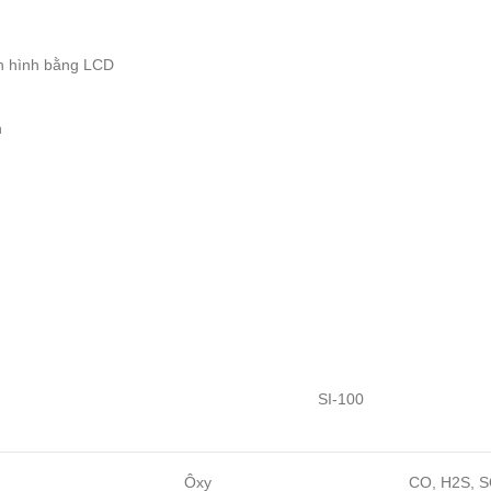
àn hình bằng LCD
h
SI-100
Ôxy
CO, H2S, S