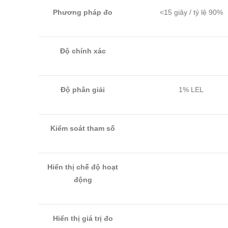
Phương pháp đo
<15 giây / tỷ lệ 90%
Độ chính xác
Độ phân giải
1% LEL
Kiểm soát tham số
Hiển thị chế độ hoạt
động
Hiển thị giá trị đo