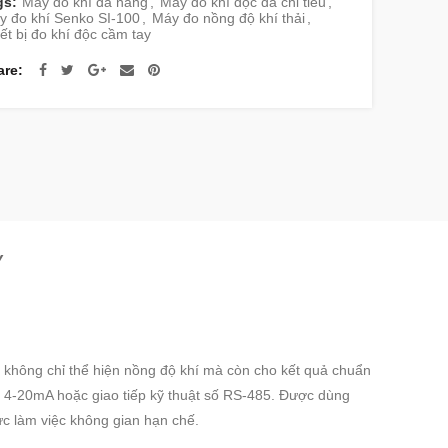
gs:
Máy đo khí đa năng
,
Máy đo khí độc đa chỉ tiêu
,
y đo khí Senko SI-100
,
Máy đo nồng độ khí thải
,
ết bị đo khí độc cầm tay
are
Y
Nó không chỉ thể hiện nồng độ khí mà còn cho kết quả chuẩn
ẩn 4-20mA hoặc giao tiếp kỹ thuật số RS-485. Được dùng
ực làm việc không gian hạn chế.