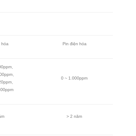
n hóa
Pin điện hóa
00ppm,
100ppm,
0 ~ 1.000ppm
20ppm,
100ppm
ăm
> 2 năm