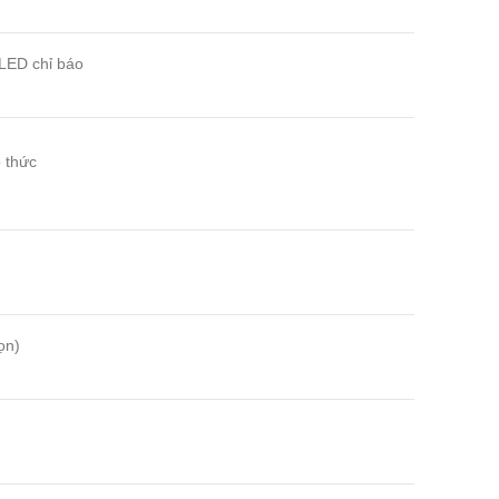
LED chỉ báo
o thức
ọn)