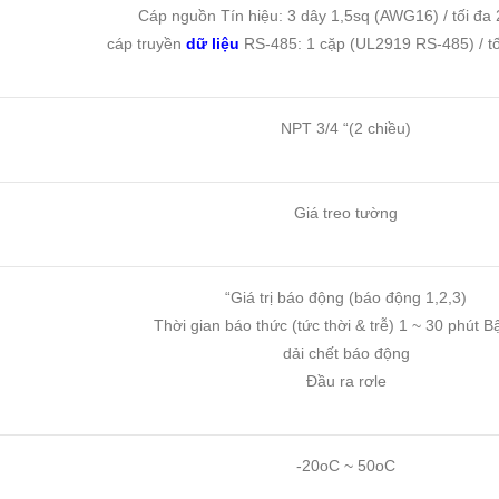
Cáp nguồn Tín hiệu: 3 dây 1,5sq (AWG16) / tối đa
cáp truyền
dữ liệu
RS-485: 1 cặp (UL2919 RS-485) / t
NPT 3/4 “(2 chiều)
Giá treo tường
“Giá trị báo động (báo động 1,2,3)
Thời gian báo thức (tức thời & trễ) 1 ~ 30 phút Bật
dải chết báo động
Đầu ra rơle
-20oC ~ 50oC