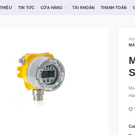
 THIỆU
TIN TỨC
CỬA HÀNG
TÀI KHOẢN
THANH TOÁN
Ho
MÁ
M
S
Mod
Hã
Ca