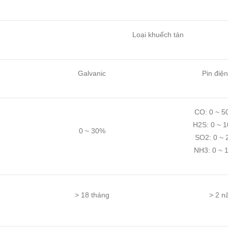
Loại khuếch tán
Galvanic
Pin điệ
CO: 0 ~ 5
H2S: 0 ~ 
0 ~ 30%
SO2: 0 ~ 
NH3: 0 ~ 
> 18 tháng
> 2 n