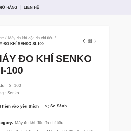
GIỎ HÀNG
LIÊN HỆ
me
Máy đo khí độc đa chỉ tiêu
Y ĐO KHÍ SENKO SI-100
ÁY ĐO KHÍ SENKO
I-100
el : SI-100
ng : Senko
So Sánh
Thêm vào yêu thích
tegory:
Máy đo khí độc đa chỉ tiêu