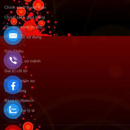
Chính sách thanh toán
Chính sách giao hàng
Chương trình ưu đãi
Hướng dẫn sử dụng
Giới Thiệu
Tầm nhìn, sứ mệnh
Giá trị cốt lõi
Đội ngũ nhân sự
Tuyển dụng
Bảng tin Alatech
Đăng ký đại lý sỉ