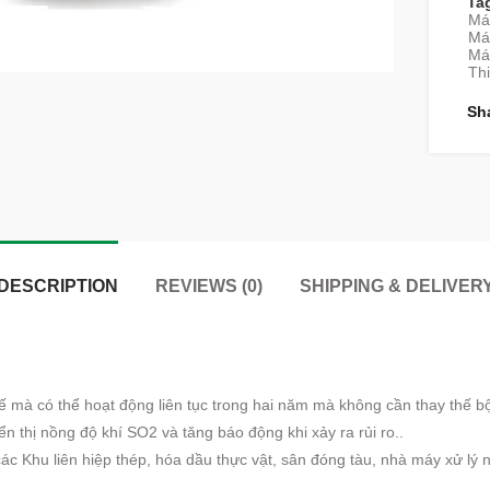
Ta
Má
Máy
Máy
Thi
Sh
DESCRIPTION
REVIEWS (0)
SHIPPING & DELIVER
mà có thể hoạt động liên tục trong hai năm mà không cần thay thế b
ển thị nồng độ khí SO2 và tăng báo động khi xảy ra rủi ro..
các Khu liên hiệp thép, hóa dầu thực vật, sân đóng tàu, nhà máy xử lý 