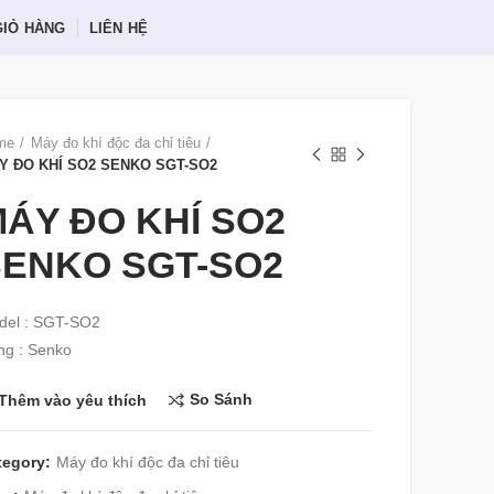
GIỎ HÀNG
LIÊN HỆ
me
Máy đo khí độc đa chỉ tiêu
Y ĐO KHÍ SO2 SENKO SGT-SO2
ÁY ĐO KHÍ SO2
SENKO SGT-SO2
del : SGT-SO2
ng : Senko
So Sánh
Thêm vào yêu thích
tegory:
Máy đo khí độc đa chỉ tiêu