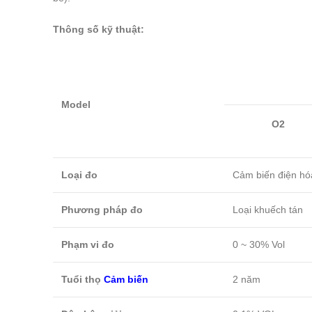
Thông số kỹ thuật:
Model
O2
Loại đo
Cảm biến điện hó
Phương pháp đo
Loại khuếch tán
Phạm vi đo
0 ~ 30% Vol
Tuổi thọ
Cảm biến
2 năm