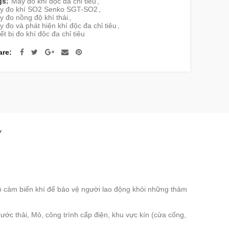
gs:
Máy đo khí độc đa chỉ tiêu
,
y đo khí SO2 Senko SGT-SO2
,
 đo nồng độ khí thải
,
 đo và phát hiện khí độc đa chỉ tiêu
,
ết bị đo khí độc đa chỉ tiêu
are
Y
ộ cảm biến khí để bảo vệ người lao động khỏi những thảm
nước thải, Mỏ, công trình cấp điện, khu vực kín (cửa cống,