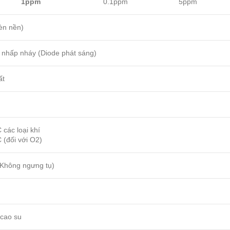
1ppm
0.1ppm
5ppm
èn nền)
nhấp nháy (Diode phát sáng)
ất
 các loại khí
 (đối với O2)
Không ngưng tụ)
 cao su