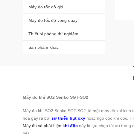
Máy đo tốc độ gió
Máy đo tốc độ vòng quay
Thiết bị phòng thí nghiệm
Sản phẩm khác
Máy đo khí SO2 Senko SGT-SO2
Máy đo khí SO2 Senko SGT-SO2 là một máy dò khí kinh tế 
họa gây ra bởi
sự thiếu hụt oxy
hoặc ngộ độc khí độc. Hi
Máy đo và phát hiện
khí độc
này là lựa chọn tối ưu trong 
bể).