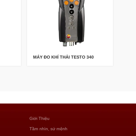
MÁY ĐO KHÍ THẢI TESTO 340
MÁY 
Giới Thiệu
Tầm nhìn, sứ mệnh