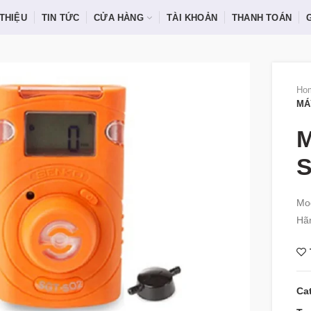
 THIỆU
TIN TỨC
CỬA HÀNG
TÀI KHOẢN
THANH TOÁN
Ho
MÁ
M
Mo
Hã
Ca