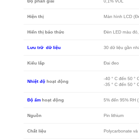
Độ phân giải
0,1% VOL
Hiện thị
Màn hình LCD (Đ
Hiển thị báo thức
Đèn LED màu đỏ, 
Lưu trữ dữ liệu
30 dữ liệu gần nh
Kiểu lắp
Đai đeo
-40 ° C đến 50 ° C
Nhiệt độ
hoạt động
-35 ° C đến 50 ° C
Độ ẩm
hoạt động
5% đến 95% RH (
Nguồn
Pin lithium
Chất liệu
Polycarbonate và