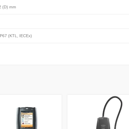
32 (D) mm
 IP67 (KTL, IECEx)