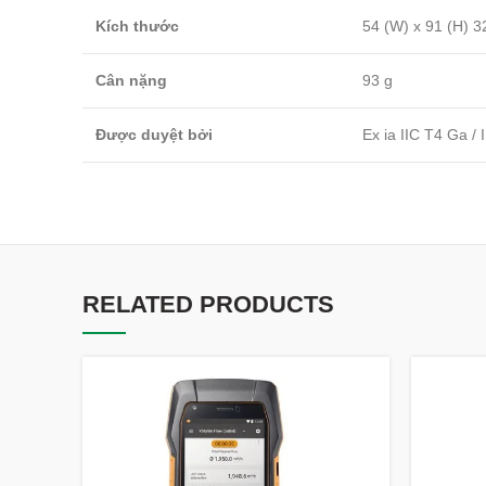
Kích thước
54 (W) x 91 (H) 
Cân nặng
93 g
Được duyệt bởi
Ex ia IIC T4 Ga /
RELATED PRODUCTS