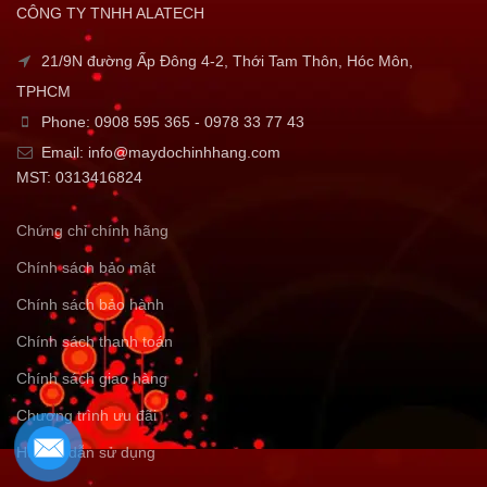
CÔNG TY TNHH ALATECH
21/9N đường Ấp Đông 4-2, Thới Tam Thôn, Hóc Môn,
TPHCM
Phone: 0908 595 365 - 0978 33 77 43
Email: info@maydochinhhang.com
MST: 0313416824
Chứng chỉ chính hãng
Chính sách bảo mật
Chính sách bảo hành
Chính sách thanh toán
Chính sách giao hàng
Chương trình ưu đãi
Hướng dẫn sử dụng