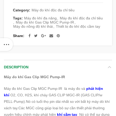
Category:
Máy đo khí độc đa chỉ tiêu
Tags:
Máy đo khí đa năng
,
Máy đo khí độc đa chỉ tiêu
,
Máy đo khí Gas Clip MGC Pump-IR
,
Máy đo nồng độ khí thải
,
Thiết bị đo khí độc cầm tay
Share
DESCRIPTION
Máy đo khí Gas Clip MGC Pump-IR
Máy đo khí Gas Clip MGC Pump-IR là máy đo và
phát hiện
khí
O2, CO, H2S, khí cháy GAS CLIP MGC-IR (GAS CLIP/w
PELL-Pump).Nó có tuổi thọ pin dài nhất so với bất kỳ máy dò khí
xách tay.Các MGC cũng giúp loại bỏ sự cần thiết phải thường
xuyên hiệu chỉnh máy phát hiện
khí cầm tay
. Nó có thể sư dụng