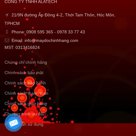
CÔNG TY TNHH ALATECH
21/9N đường Ấp Đông 4-2, Thới Tam Thôn, Hóc Môn,
TPHCM
Phone: 0908 595 365 - 0978 33 77 43
Email: info@maydochinhhang.com
MST: 0313416824
Chứng chỉ chính hãng
Chính sách bảo mật
Chính sách bảo hành
Chính sách thanh toán
Chính sách giao hàng
Chương trình ưu đãi
Hướng dẫn sử dụng