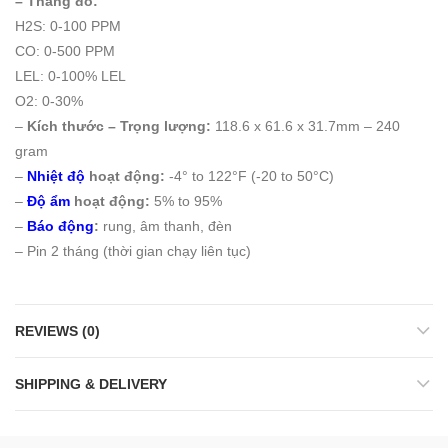
– Thang đo:
H2S: 0-100 PPM
CO: 0-500 PPM
LEL: 0-100% LEL
O2: 0-30%
–
Kích thước – Trọng lượng:
118.6 x 61.6 x 31.7mm – 240
gram
–
Nhiệt độ
hoạt động:
-4° to 122°F (-20 to 50°C)
–
Độ ẩm
hoạt động:
5% to 95%
–
Báo động
:
rung, âm thanh, đèn
– Pin 2 tháng (thời gian chạy liên tục)
REVIEWS (0)
SHIPPING & DELIVERY