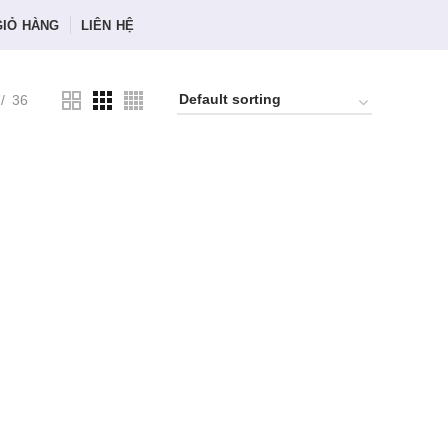
GIỎ HÀNG
LIÊN HỆ
36