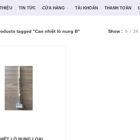
 THIỆU
TIN TỨC
CỬA HÀNG
TÀI KHOẢN
THANH TOÁN
roducts tagged “Can nhiệt lò nung B”
Show
9
24
HIỆT LÒ NUNG LOẠI