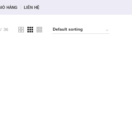
GIỎ HÀNG
LIÊN HỆ
36