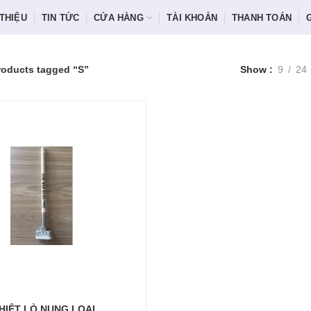
 THIỆU
TIN TỨC
CỬA HÀNG
TÀI KHOẢN
THANH TOÁN
roducts tagged “S”
Show
9
24
HIỆT LÒ NUNG LOẠI