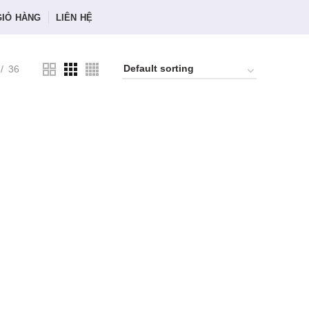
GIỎ HÀNG
LIÊN HỆ
36