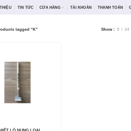
 THIỆU
TIN TỨC
CỬA HÀNG
TÀI KHOẢN
THANH TOÁN
roducts tagged “K”
Show
9
24
HIỆT LÒ NUNG LOẠI