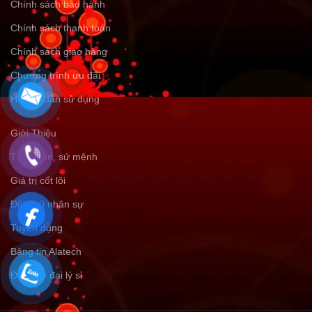
Chính sách bảo hành
Chính sách thanh toán
Chính sách giao hàng
Chương trình ưu đãi
Hướng dẫn sử dụng
Giới Thiệu
Tầm nhìn, sứ mệnh
Giá trị cốt lõi
Đội ngũ nhân sự
Tuyển dụng
Bảng tin Alatech
Đăng ký đại lý sỉ