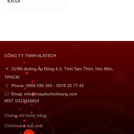
B,R,S,K
CÔNG TY TNHH ALATECH
21/9N đường Ấp Đông 4-2, Thới Tam Thôn, Hóc Môn,
TPHCM
Phone: 0908 595 365 - 0978 33 77 43
Email: info@maydochinhhang.com
MST: 0313416824
Chứng chỉ chính hãng
Chính sách bảo mật