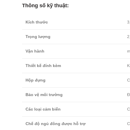
Thông số kỹ thuật:
Kích thước
3
Trọng lượng
2
Vận hành
m
Thiết kế đính kèm
K
Hộp đựng
C
Bảo vệ môi trường
Đ
Các loại cảm biến
C
Chế độ ngủ đông được hỗ trợ
C