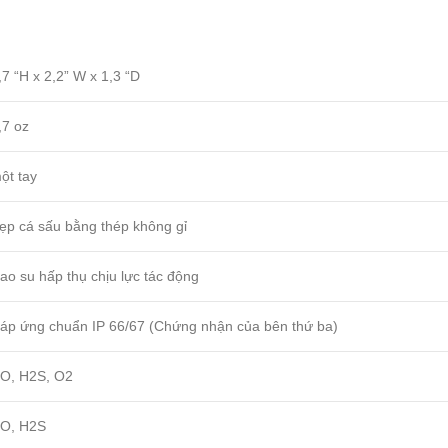
,7 “H x 2,2” W x 1,3 “D
,7 oz
ột tay
ẹp cá sấu bằng thép không gỉ
ao su hấp thụ chịu lực tác động
áp ứng chuẩn IP 66/67 (Chứng nhận của bên thứ ba)
O, H2S, O2
O, H2S