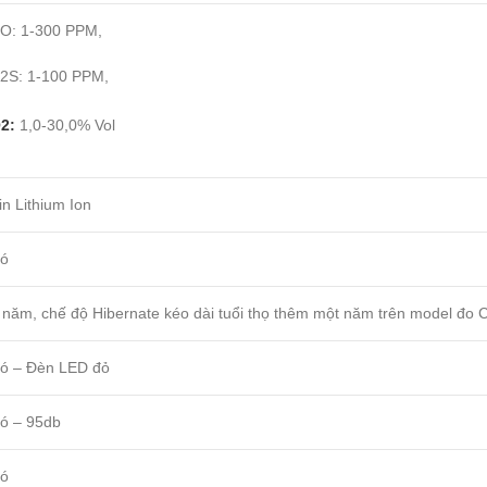
O: 1-300 PPM,
2S: 1-100 PPM,
2
:
1,0-30,0% Vol
in Lithium Ion
ó
 năm, chế độ Hibernate kéo dài tuổi thọ thêm một năm trên model đo
ó – Đèn LED đỏ
ó – 95db
ó