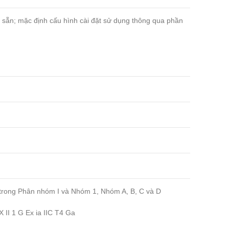
ó sẵn; mặc định cấu hình cài đặt sử dụng thông qua phần
trong Phân nhóm I và Nhóm 1, Nhóm A, B, C và D
 II 1 G Ex ia IIC T4 Ga