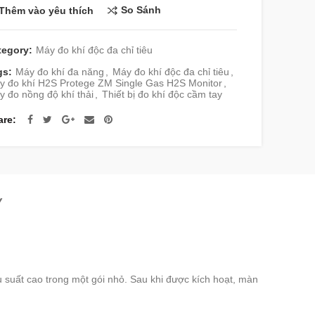
So Sánh
Thêm vào yêu thích
tegory:
Máy đo khí độc đa chỉ tiêu
gs:
Máy đo khí đa năng
,
Máy đo khí độc đa chỉ tiêu
,
y đo khí H2S Protege ZM Single Gas H2S Monitor
,
 đo nồng độ khí thải
,
Thiết bị đo khí độc cầm tay
are
Y
u suất cao trong một gói nhỏ. Sau khi được kích hoạt, màn