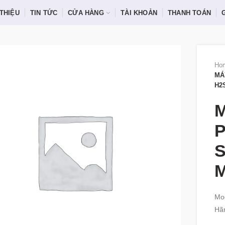
 THIỆU
TIN TỨC
CỬA HÀNG
TÀI KHOẢN
THANH TOÁN
Ho
MÁ
H2
M
S
Mod
Hã