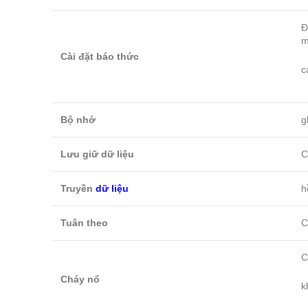
Đ
m
Cài đặt báo thức
c
Bộ nhớ
g
Lưu giữ dữ liệu
C
Truyền
dữ liệu
h
Tuân theo
C
C
Cháy nổ
k