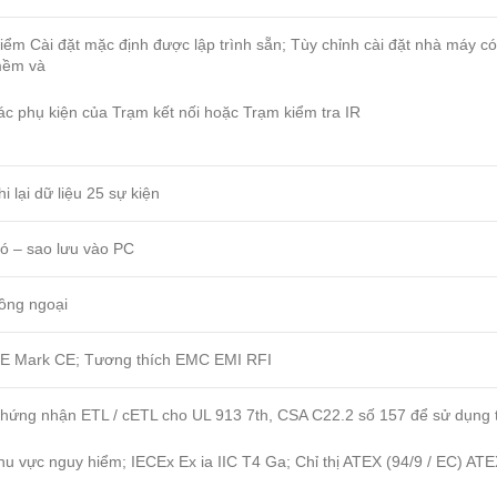
iểm Cài đặt mặc định được lập trình sẵn; Tùy chỉnh cài đặt nhà máy c
ềm và
ác phụ kiện của Trạm kết nối hoặc Trạm kiểm tra IR
hi lại dữ liệu 25 sự kiện
ó – sao lưu vào PC
ồng ngoại
E Mark CE; Tương thích EMC EMI RFI
hứng nhận ETL / cETL cho UL 913 7th, CSA C22.2 số 157 để sử dụng 
hu vực nguy hiểm; IECEx Ex ia IIC T4 Ga; Chỉ thị ATEX (94/9 / EC) ATEX