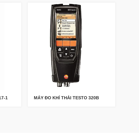
17-1
MÁY ĐO KHÍ THẢI TESTO 320B
Máy 