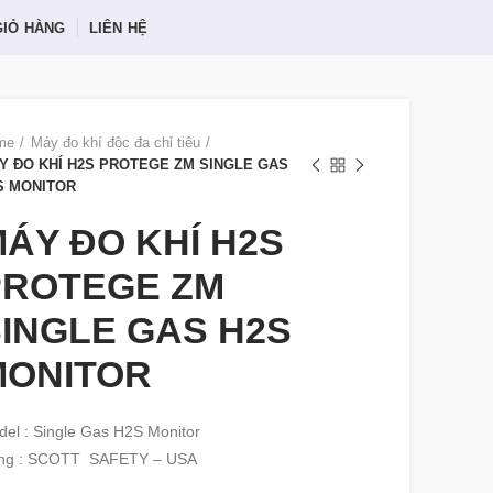
GIỎ HÀNG
LIÊN HỆ
me
Máy đo khí độc đa chỉ tiêu
Y ĐO KHÍ H2S PROTEGE ZM SINGLE GAS
S MONITOR
ÁY ĐO KHÍ H2S
PROTEGE ZM
INGLE GAS H2S
MONITOR
el : Single Gas H2S Monitor
ng : SCOTT SAFETY – USA