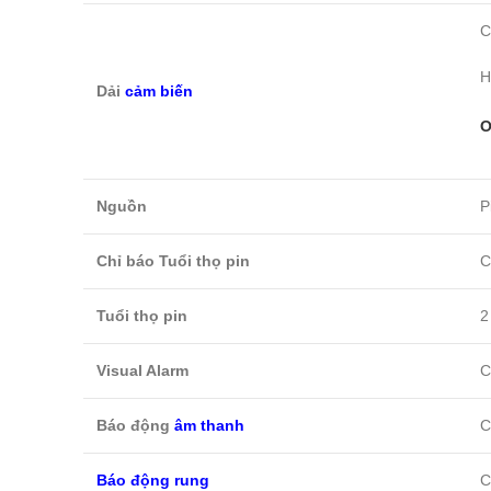
C
H
Dải
cảm biến
O
Nguồn
P
Chỉ báo Tuổi thọ pin
C
Tuổi thọ pin
2
Visual Alarm
C
Báo động
âm thanh
C
Báo động rung
C