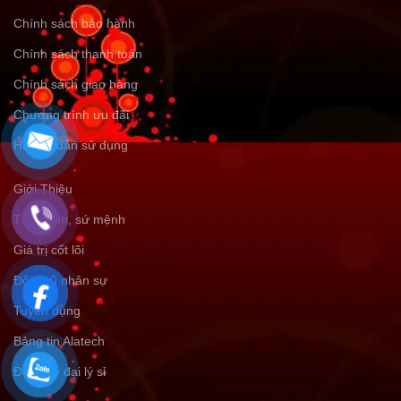
Chính sách bảo hành
Chính sách thanh toán
Chính sách giao hàng
Chương trình ưu đãi
Hướng dẫn sử dụng
Giới Thiệu
Tầm nhìn, sứ mệnh
Giá trị cốt lõi
Đội ngũ nhân sự
Tuyển dụng
Bảng tin Alatech
Đăng ký đại lý sỉ