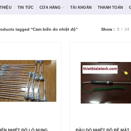
 THIỆU
TIN TỨC
CỬA HÀNG
TÀI KHOẢN
THANH TOÁN
roducts tagged “Cảm biến đo nhiệt độ”
Show
9
24
IẾN NHIỆT ĐỘ LÒ NUNG
ĐẦU DÒ NHIỆT ĐỘ BỀ MẶT