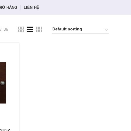
GIỎ HÀNG
LIÊN HỆ
36
 SK32