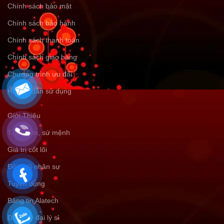
Chính sách bảo mật
Chính sách bảo hành
Chính sách thanh toán
Chính sách giao hàng
Chương trình ưu đãi
Hướng dẫn sử dụng
Giới Thiệu
Tầm nhìn, sứ mệnh
Giá trị cốt lõi
Đội ngũ nhân sự
Tuyển dụng
Bảng tin Alatech
Đăng ký đại lý sỉ