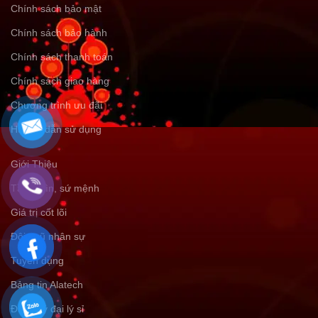
Chính sách bảo mật
Chính sách bảo hành
Chính sách thanh toán
Chính sách giao hàng
Chương trình ưu đãi
Hướng dẫn sử dụng
Giới Thiệu
Tầm nhìn, sứ mệnh
Giá trị cốt lõi
Đội ngũ nhân sự
Tuyển dụng
Bảng tin Alatech
Đăng ký đại lý sỉ