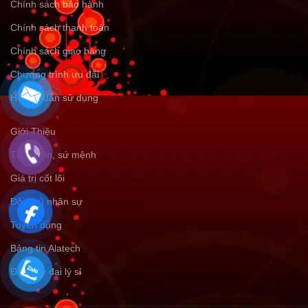
Chính sách bảo hành
Chính sách thanh toán
Chính sách giao hàng
Chương trình ưu đãi
Hướng dẫn sử dụng
Giới Thiệu
Tầm nhìn, sứ mệnh
Giá trị cốt lõi
Đội ngũ nhân sự
Tuyển dụng
Bảng tin Alatech
Đăng ký đại lý sỉ