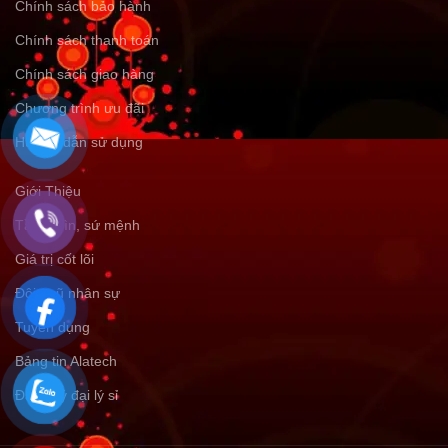
Chính sách bảo hành
Chính sách thanh toán
Chính sách giao hàng
Chương trình ưu đãi
Hướng dẫn sử dụng
Giới Thiệu
Tầm nhìn, sứ mệnh
Giá trị cốt lõi
Đội ngũ nhân sự
Tuyển dụng
Bảng tin Alatech
Đăng ký đại lý sỉ